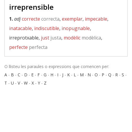
irreprensible
1.
adj
correcte
correcta
,
exemplar
,
impecable
,
inatacable
,
indiscutible
,
inopugnable
,
irreprotxable,
just
justa
,
modèlic
modèlica
,
perfecte
perfecta
O llisteu les paraules o expressions que comencen per:
A
-
B
-
C
-
D
-
E
-
F
-
G
-
H
-
I
-
J
-
K
-
L
-
M
-
N
-
O
-
P
-
Q
-
R
-
S
-
T
-
U
-
V
-
W
-
X
-
Y
-
Z