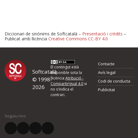
Diccionari de sinònims de Softcatalà –
Presentació i crèdits
–
Publicat amb llicència
Creative Commons CC-BY 4.0
Proposeu-nos millores o 
Contacte
d'errors
El contingut està
Softcatalà
Avís legal
disponible sota la
llicència
Atribució -
© 1998-
Codi de conducta
Si heu trobat un error o voleu proposar alguna millora, ompliu els ca
CompartirIgual 4.0
si
2026
quina és la millora que proposeu o l'error del qual voleu informar-no
no s'indica el
Publicitat
contrari.
El vostre nom *
Seguiu-nos
El vostre correu electrònic *