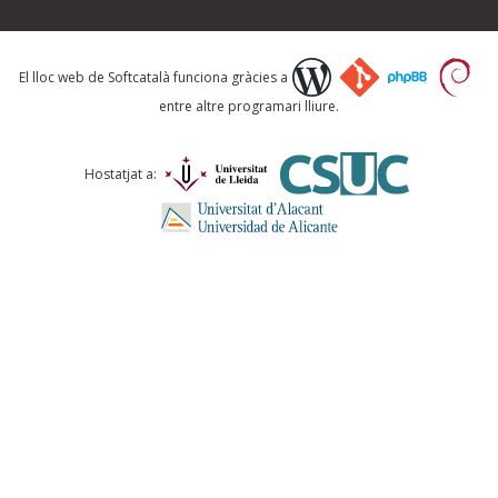
Què proposeu?
El lloc web de Softcatalà funciona gràcies a
entre altre programari lliure.
Comentari *
Hostatjat a:
ENVIA