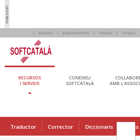
Notícies
Esdeveniments
Premsa
Fòrums
RECURSOS
CONEIXEU
COL·LABOR
I SERVEIS
SOFTCATALÀ
AMB L'ASSOCI
Traductor
Corrector
Diccionaris
Eines