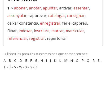
1.
v
abonar
,
anotar
,
apuntar
, arxivar,
assentar
,
assenyalar
, capbrevar,
catalogar
,
consignar
,
deixar constància,
enregistrar
, fer el capbreu,
fitxar,
indexar
,
inscriure
,
marcar
,
matricular
,
referenciar
,
registrar
, repertoriar
O llisteu les paraules o expressions que comencen per:
A
-
B
-
C
-
D
-
E
-
F
-
G
-
H
-
I
-
J
-
K
-
L
-
M
-
N
-
O
-
P
-
Q
-
R
-
S
-
T
-
U
-
V
-
W
-
X
-
Y
-
Z