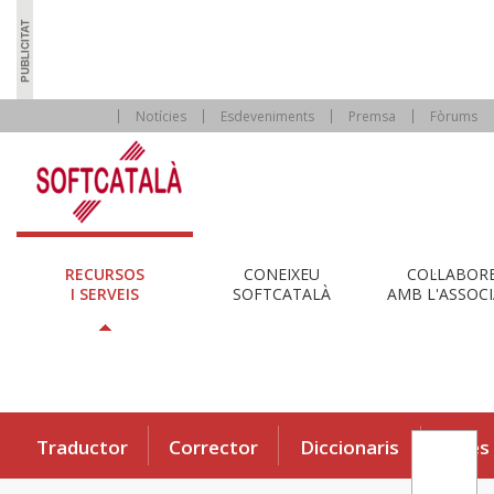
Notícies
Esdeveniments
Premsa
Fòrums
RECURSOS
CONEIXEU
COL·LABOR
I SERVEIS
SOFTCATALÀ
AMB L'ASSOCI
Traductor
Corrector
Diccionaris
Eines