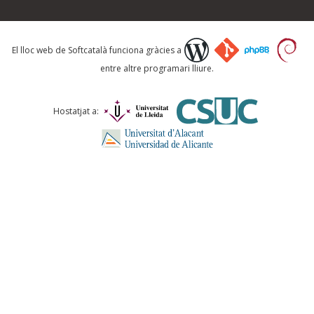
Què proposeu?
El lloc web de Softcatalà funciona gràcies a
entre altre programari lliure.
Comentari *
Hostatjat a:
ENVIA