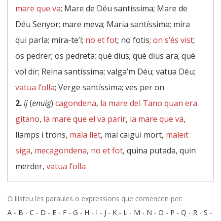
mare que va
; Mare de Déu santíssima; Mare de
Déu Senyor; mare meva; Maria santíssima; mira
qui parla; mira-te’l;
no et fot
; no fotis;
on s’és vist
;
os pedrer; os pedreta; què dius; què dius ara; què
vol dir; Reina santíssima; valga’m Déu; vatua Déu;
vatua l’olla
; Verge santíssima; ves per on
2.
ij
(
enuig
)
cagondena
,
la mare del Tano quan era
gitano
,
la mare que el va parir
,
la mare que va
,
llamps i trons,
mala llet
, mal caigui mort,
maleït
siga
,
mecagondena
,
no et fot
, quina putada, quin
merder,
vatua l’olla
O llisteu les paraules o expressions que comencen per:
A
-
B
-
C
-
D
-
E
-
F
-
G
-
H
-
I
-
J
-
K
-
L
-
M
-
N
-
O
-
P
-
Q
-
R
-
S
-