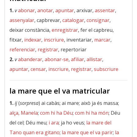
1.
v
abonar
,
anotar
,
apuntar
, arxivar,
assentar
,
assenyalar
, capbrevar,
catalogar
,
consignar
,
deixar constància,
enregistrar
, fer el capbreu,
fitxar,
indexar
,
inscriure
, inventariar,
marcar
,
referenciar
,
registrar
, repertoriar
2.
v
abanderar
,
abonar-se
,
afiliar
,
allistar
,
apuntar
,
censar
,
inscriure
,
registrar
,
subscriure
la mare que el va matricular
1.
ij
(
sorpresa
) ai cabàs; ai mare; això ja és massa;
alça, Manela
;
com hi ha Déu
;
com hi ha món
; Déu
del cel; Déu meu;
i ara
; ja ho veus;
la mare del
Tano quan era gitano
;
la mare que el va parir
;
la