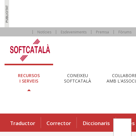
Notícies
Esdeveniments
Premsa
Fòrums
RECURSOS
CONEIXEU
COL·LABOR
I SERVEIS
SOFTCATALÀ
AMB L'ASSOCI
Traductor
Corrector
Diccionaris
Eines