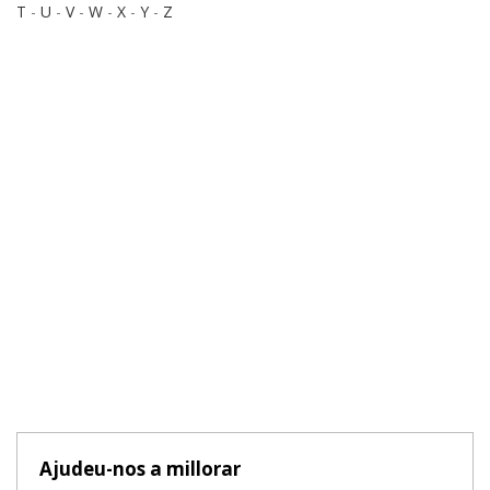
T
-
U
-
V
-
W
-
X
-
Y
-
Z
Ajudeu-nos a millorar