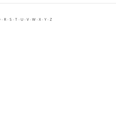
Q
-
R
-
S
-
T
-
U
-
V
-
W
-
X
-
Y
-
Z