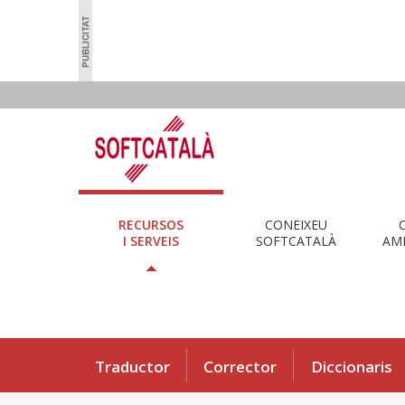
RECURSOS
CONEIXEU
I SERVEIS
SOFTCATALÀ
AMB
Traductor
Corrector
Diccionaris