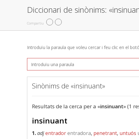
Diccionari de sinònims: «insinua
Compartiu
Introduïu la paraula que voleu cercar i feu clic en el bot
Sinònims de «insinuant»
Resultats de la cerca per a «
insinuant
» (1 re
insinuant
1.
adj
entrador
entradora
,
penetrant
,
untuós