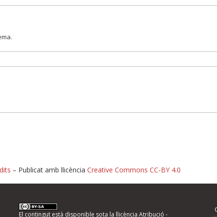
lema.
dits
– Publicat amb llicència
Creative Commons CC-BY 4.0
nformeu d'errors
El contingut està disponible sota la llicència
Atribució -