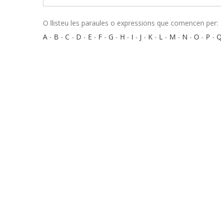
O llisteu les paraules o expressions que comencen per:
A
-
B
-
C
-
D
-
E
-
F
-
G
-
H
-
I
-
J
-
K
-
L
-
M
-
N
-
O
-
P
-