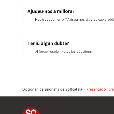
Ajudeu-nos a millorar
Heu trobat un error? Aviseu-nos si veieu cap prob
Teniu algun dubte?
Al fòrum resolem totes les qüestions.
Diccionari de sinònims de Softcatalà –
Presentació i crè
Proposeu-nos millores o i