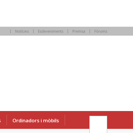
Notícies
Esdeveniments
Premsa
Fòrums
s
Ordinadors i mòbils