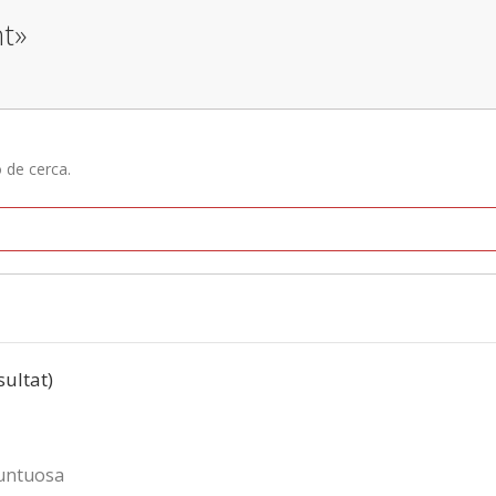
nt»
ó de cerca.
sultat)
untuosa