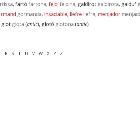
rtissa
, fartó
fartona
,
feixí
feixina
, galdirot
galdirota
, galduf
g
ormand
gormanda
,
insaciable
,
llefre
llefra
,
menjador
menjad
, glot
glota
(
antic
), glotó
glotona
(
antic
)
Q
-
R
-
S
-
T
-
U
-
V
-
W
-
X
-
Y
-
Z