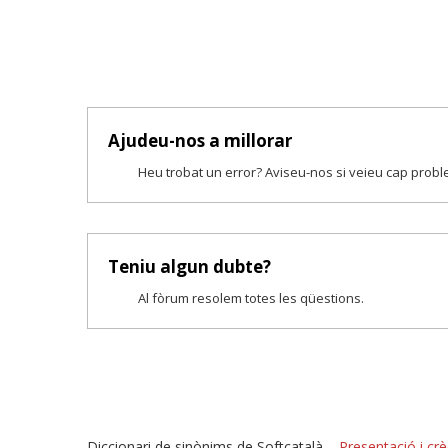
Ajudeu-nos a millorar
Heu trobat un error? Aviseu-nos si veieu cap prob
Teniu algun dubte?
Al fòrum resolem totes les qüestions.
Diccionari de sinònims de Softcatalà –
Presentació i crè