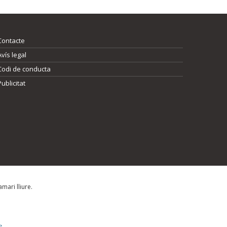
Contacte
Avís legal
Codi de conducta
Publicitat
mari lliure.