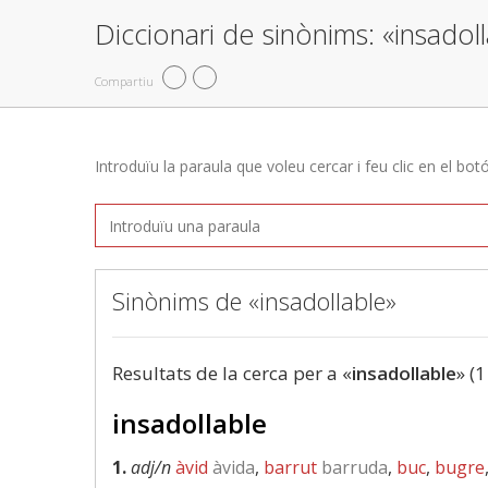
Diccionari de sinònims: «insadol
Compartiu
Introduïu la paraula que voleu cercar i feu clic en el bot
Sinònims de «insadollable»
Resultats de la cerca per a «
insadollable
» (1
insadollable
1.
adj/n
àvid
àvida
,
barrut
barruda
,
buc
,
bugre