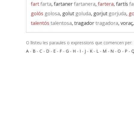
fart
farta
, fartaner
fartanera
,
fartera
, fartís
fa
golós
golosa
, golut
goluda
, gorjut
gorjuda
,
g
talentós
talentosa
, tragador
tragadora
, voraç
O llisteu les paraules o expressions que comencen per:
A
-
B
-
C
-
D
-
E
-
F
-
G
-
H
-
I
-
J
-
K
-
L
-
M
-
N
-
O
-
P
-