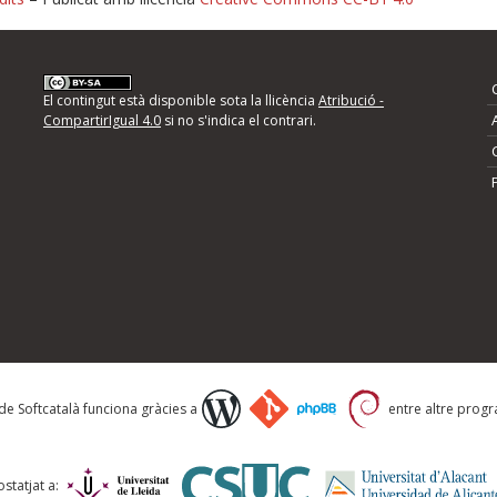
nformeu d'errors
El contingut està disponible sota la llicència
Atribució -
CompartirIgual 4.0
si no s'indica el contrari.
mps següents i descriviu quina és la millora que
 de Softcatalà funciona gràcies a
entre altre progra
statjat a: