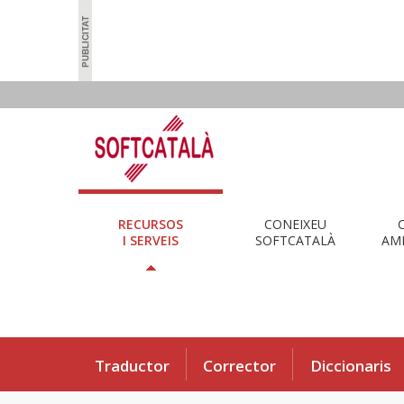
RECURSOS
CONEIXEU
I SERVEIS
SOFTCATALÀ
AMB
Traductor
Corrector
Diccionaris