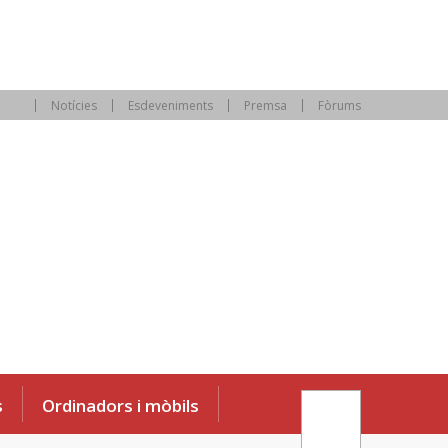
Notícies
Esdeveniments
Premsa
Fòrums
s
Ordinadors i mòbils