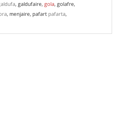
aldufa
, galdufaire,
gola
, golafre,
ora
, menjaire, pafart
pafarta
,