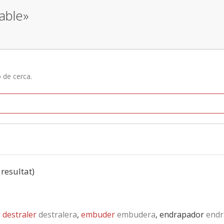
lable»
ó de cerca.
 resultat)
,
destraler
destralera
,
embuder
embudera
, endrapador
endr