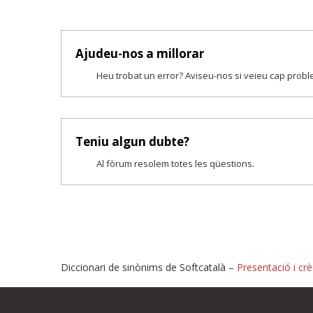
Ajudeu-nos a millorar
Heu trobat un error? Aviseu-nos si veieu cap prob
Teniu algun dubte?
Al fòrum resolem totes les qüestions.
Diccionari de sinònims de Softcatalà –
Presentació i crè