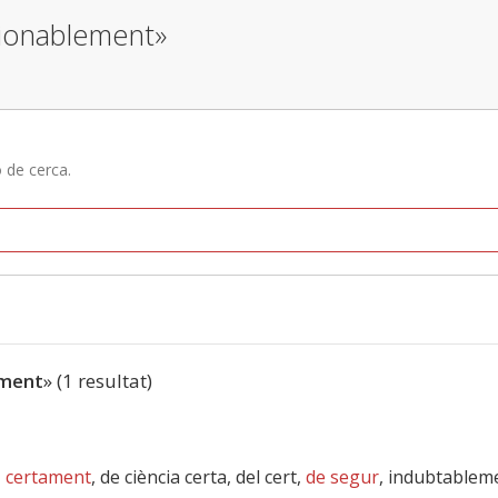
tionablement»
ó de cerca.
ement
» (1 resultat)
,
certament
, de ciència certa, del cert,
de segur
, indubtablem