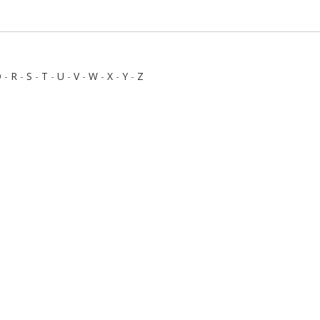
Q
-
R
-
S
-
T
-
U
-
V
-
W
-
X
-
Y
-
Z