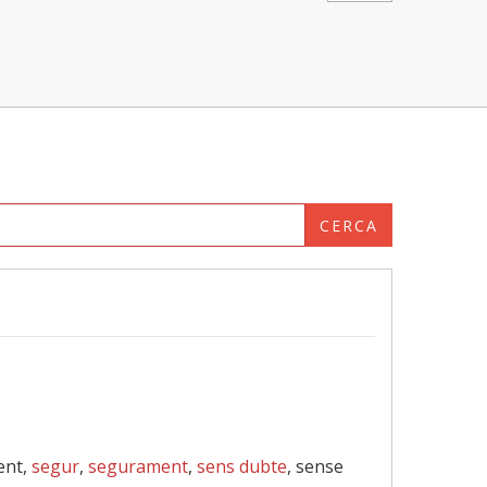
CERCA
ent,
segur
,
segurament
,
sens dubte
, sense