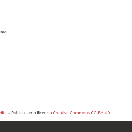
lema.
dits
– Publicat amb llicència
Creative Commons CC-BY 4.0