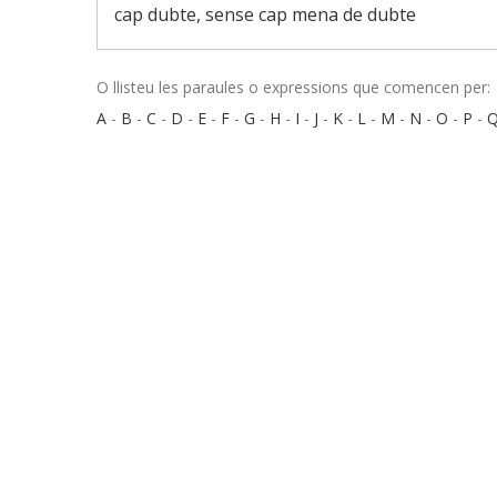
cap dubte, sense cap mena de dubte
O llisteu les paraules o expressions que comencen per:
A
-
B
-
C
-
D
-
E
-
F
-
G
-
H
-
I
-
J
-
K
-
L
-
M
-
N
-
O
-
P
-