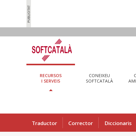
RECURSOS
CONEIXEU
I SERVEIS
SOFTCATALÀ
AMB
Traductor
Corrector
Diccionaris