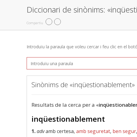
Diccionari de sinònims: «inqües
Compartiu
Introduïu la paraula que voleu cercar i feu clic en el bot
Sinònims de «inqüestionablement»
Resultats de la cerca per a «
inqüestionabl
inqüestionablement
1.
adv
amb certesa,
amb seguretat
,
ben segur