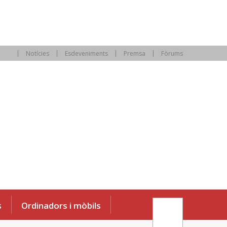
Notícies
Esdeveniments
Premsa
Fòrums
s
Ordinadors i mòbils