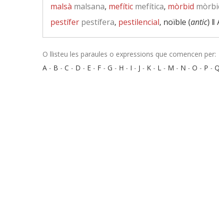
malsà
malsana
,
mefític
mefítica
,
mòrbid
mòrbi
pestífer
pestífera
,
pestilencial
, noïble (
antic
) ‖
O llisteu les paraules o expressions que comencen per:
A
-
B
-
C
-
D
-
E
-
F
-
G
-
H
-
I
-
J
-
K
-
L
-
M
-
N
-
O
-
P
-