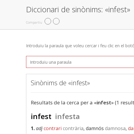
Diccionari de sinònims: «infest»
Compartiu
Introduïu la paraula que voleu cercar i feu clic en el bot
Sinònims de «infest»
Resultats de la cerca per a «
infest
» (1 resul
infest
infesta
1.
adj
contrari
contrària
, damnós
damnosa
,
da