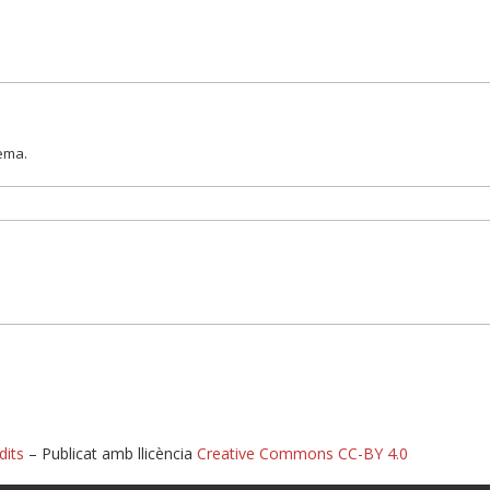
lema.
dits
– Publicat amb llicència
Creative Commons CC-BY 4.0