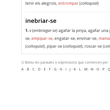
tenir els alegrois,
entrompar
(
col·loquial
)
inebriar-se
1.
v
(
embriagar-se
) agafar la pinya, agafar una 
se,
empipar-se
, engatar-se, envinar-se,
mama
(
col·loquial
), pipar-se (
col·loquial
), roscar-se (
col
O llisteu les paraules o expressions que comencen per:
A
-
B
-
C
-
D
-
E
-
F
-
G
-
H
-
I
-
J
-
K
-
L
-
M
-
N
-
O
-
P
-