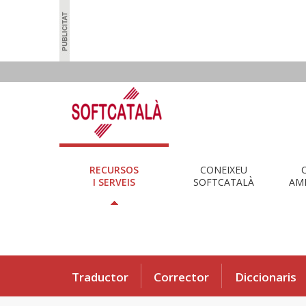
RECURSOS
CONEIXEU
I SERVEIS
SOFTCATALÀ
AMB
Traductor
Corrector
Diccionaris