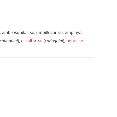
, embrosquilar-se, empillocar-se, empinyar-
col·loquial
),
escalfar-se
(
col·loquial
),
petar-se