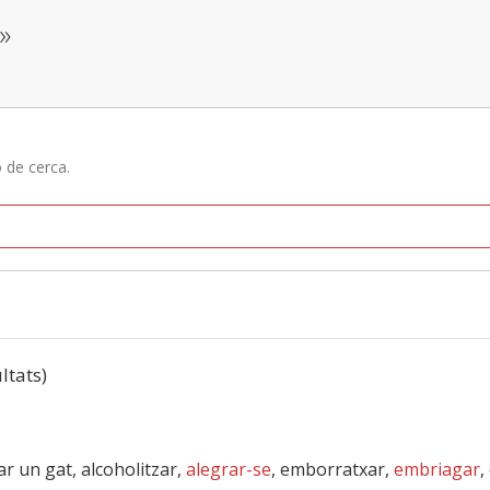
»
ó de cerca.
ultats)
r un gat, alcoholitzar,
alegrar-se
, emborratxar,
embriagar
,