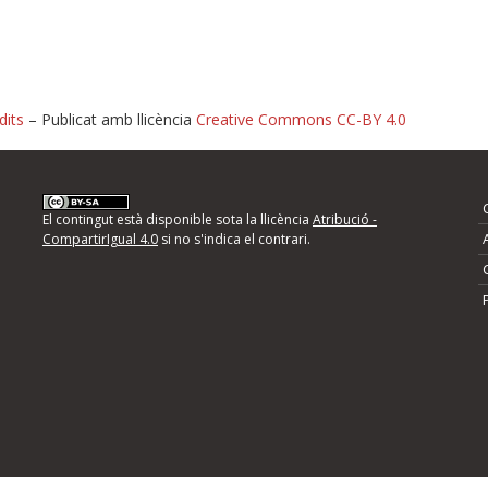
dits
– Publicat amb llicència
Creative Commons CC-BY 4.0
nformeu d'errors
El contingut està disponible sota la llicència
Atribució -
CompartirIgual 4.0
si no s'indica el contrari.
mps següents i descriviu quina és la millora que