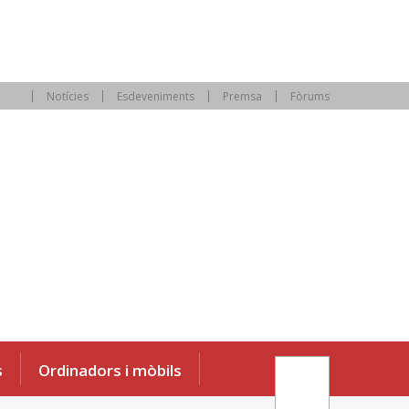
Notícies
Esdeveniments
Premsa
Fòrums
s
Ordinadors i mòbils