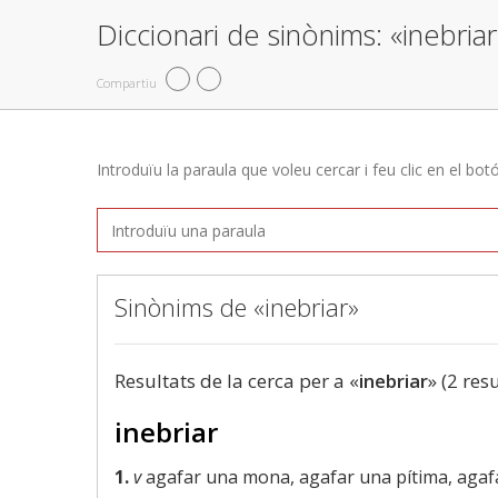
Diccionari de sinònims: «inebriar
Compartiu
Introduïu la paraula que voleu cercar i feu clic en el bot
Sinònims de «inebriar»
Resultats de la cerca per a «
inebriar
» (2 res
inebriar
1.
v
agafar una mona, agafar una pítima, agafa