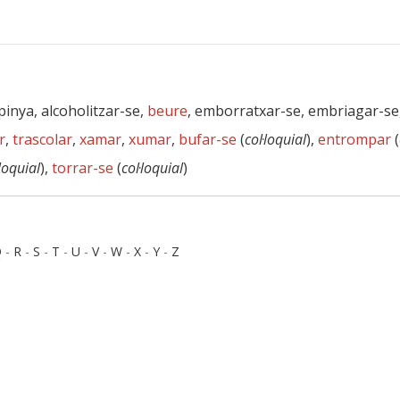
pinya, alcoholitzar-se,
beure
, emborratxar-se, embriagar-se
r
,
trascolar
,
xamar
,
xumar
,
bufar-se
(
col·loquial
),
entrompar
(
·loquial
),
torrar-se
(
col·loquial
)
Q
-
R
-
S
-
T
-
U
-
V
-
W
-
X
-
Y
-
Z