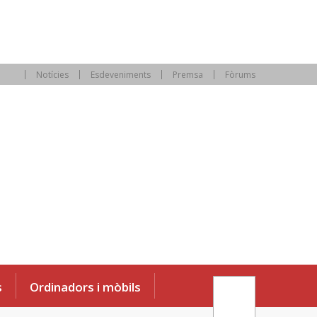
Notícies
Esdeveniments
Premsa
Fòrums
s
Ordinadors i mòbils