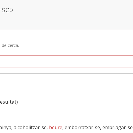
r-se»
ó de cerca.
resultat)
pinya, alcoholitzar-se,
beure
, emborratxar-se, embriagar-se