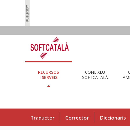
RECURSOS
CONEIXEU
I SERVEIS
SOFTCATALÀ
AMB
Traductor
Corrector
Diccionaris