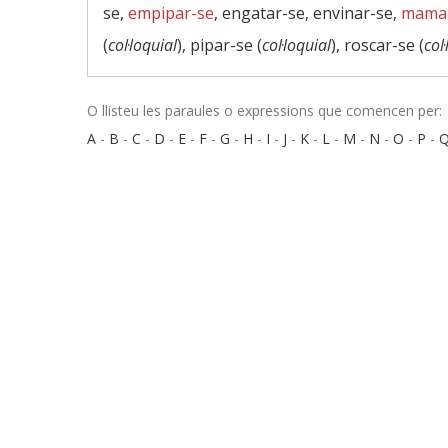
se,
empipar-se
, engatar-se, envinar-se,
mama
(
col·loquial
), pipar-se (
col·loquial
), roscar-se (
col
O llisteu les paraules o expressions que comencen per:
A
-
B
-
C
-
D
-
E
-
F
-
G
-
H
-
I
-
J
-
K
-
L
-
M
-
N
-
O
-
P
-