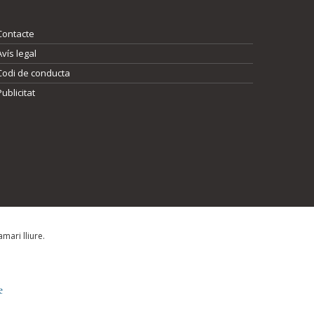
Contacte
Avís legal
Codi de conducta
Publicitat
mari lliure.