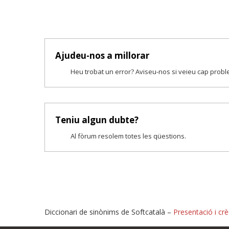
Ajudeu-nos a millorar
Heu trobat un error? Aviseu-nos si veieu cap prob
Teniu algun dubte?
Al fòrum resolem totes les qüestions.
Diccionari de sinònims de Softcatalà –
Presentació i crè