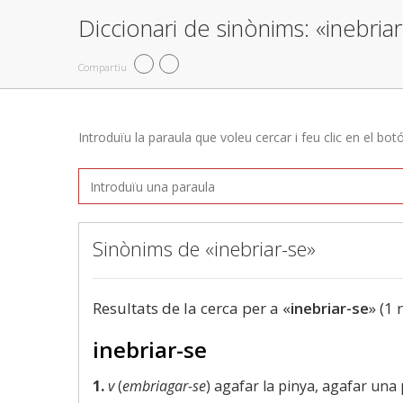
Diccionari de sinònims: «inebria
Compartiu
Introduïu la paraula que voleu cercar i feu clic en el bot
Sinònims de «inebriar-se»
Resultats de la cerca per a «
inebriar-se
» (1 
inebriar-se
1.
v
(
embriagar-se
) agafar la pinya, agafar una 