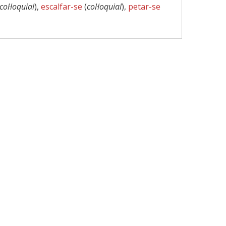
col·loquial
),
escalfar-se
(
col·loquial
),
petar-se