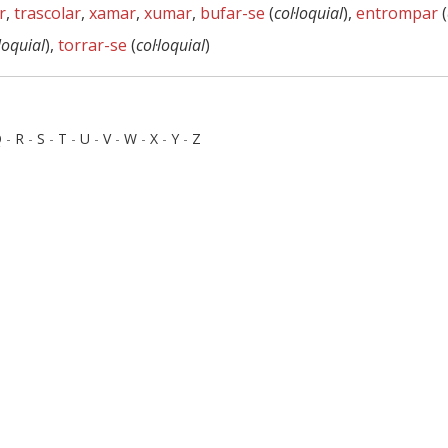
r
,
trascolar
,
xamar
,
xumar
,
bufar-se
(
col·loquial
),
entrompar
(
·loquial
),
torrar-se
(
col·loquial
)
Q
-
R
-
S
-
T
-
U
-
V
-
W
-
X
-
Y
-
Z