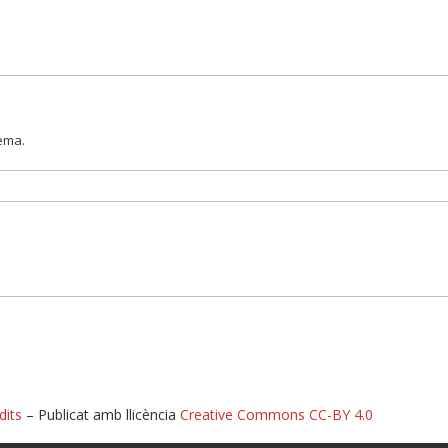
lema.
dits
– Publicat amb llicència
Creative Commons CC-BY 4.0