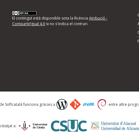
nformeu d'errors
El contingut està disponible sota la llicència
Atribució -
CompartirIgual 4.0
si no s'indica el contrari.
mps següents i descriviu quina és la millora que
 de Softcatalà funciona gràcies a
entre altre progra
statjat a: