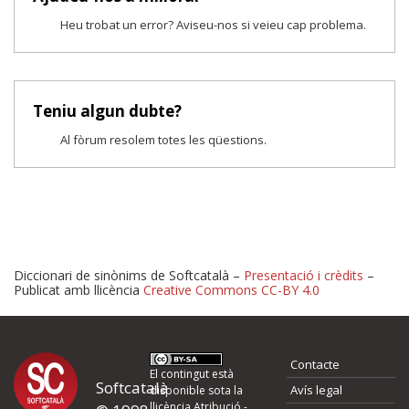
Heu trobat un error? Aviseu-nos si veieu cap problema.
Teniu algun dubte?
Al fòrum resolem totes les qüestions.
Diccionari de sinònims de Softcatalà –
Presentació i crèdits
–
Publicat amb llicència
Creative Commons CC-BY 4.0
Proposeu-nos millores o 
Contacte
d'errors
El contingut està
Softcatalà
Avís legal
disponible sota la
llicència
Atribució -