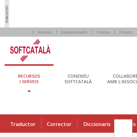
Notícies
Esdeveniments
Premsa
Fòrums
RECURSOS
CONEIXEU
COL·LABOR
I SERVEIS
SOFTCATALÀ
AMB L'ASSOCI
Traductor
Corrector
Diccionaris
Eines