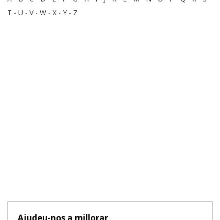
T
-
U
-
V
-
W
-
X
-
Y
-
Z
Ajudeu-nos a millorar