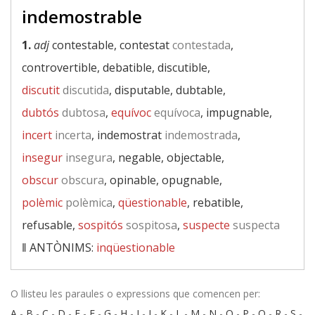
indemostrable
1.
adj
contestable, contestat
contestada
,
controvertible, debatible, discutible,
discutit
discutida
, disputable, dubtable,
dubtós
dubtosa
,
equívoc
equívoca
, impugnable,
incert
incerta
, indemostrat
indemostrada
,
insegur
insegura
, negable, objectable,
obscur
obscura
, opinable, opugnable,
polèmic
polèmica
,
qüestionable
, rebatible,
refusable,
sospitós
sospitosa
,
suspecte
suspecta
‖
ANTÒNIMS:
inqüestionable
O llisteu les paraules o expressions que comencen per:
A
-
B
-
C
-
D
-
E
-
F
-
G
-
H
-
I
-
J
-
K
-
L
-
M
-
N
-
O
-
P
-
Q
-
R
-
S
-