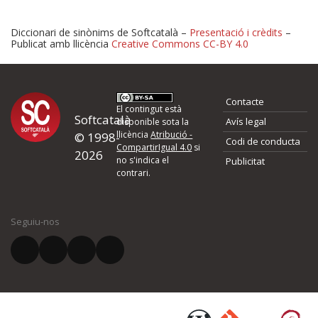
Diccionari de sinònims de Softcatalà –
Presentació i crèdits
–
Publicat amb llicència
Creative Commons CC-BY 4.0
Proposeu-nos millores o 
Contacte
d'errors
El contingut està
Softcatalà
Avís legal
disponible sota la
llicència
Atribució -
© 1998-
Codi de conducta
Si heu trobat un error o voleu proposar alguna millora, ompliu els ca
CompartirIgual 4.0
si
2026
quina és la millora que proposeu o l'error del qual voleu informar-no
no s'indica el
Publicitat
contrari.
El vostre nom *
Seguiu-nos
El vostre correu electrònic *
Què proposeu?