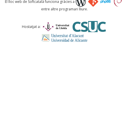
El lloc web de Softcatalà funciona gràcies a
entre altre programari lliure.
Comentari *
Hostatjat a:
ENVIA