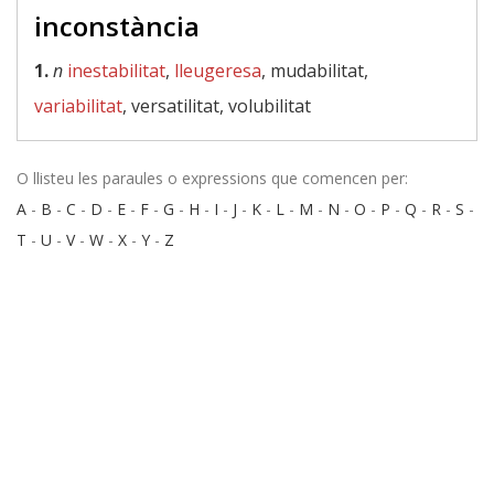
inconstància
1.
n
inestabilitat
,
lleugeresa
, mudabilitat,
variabilitat
, versatilitat, volubilitat
O llisteu les paraules o expressions que comencen per:
A
-
B
-
C
-
D
-
E
-
F
-
G
-
H
-
I
-
J
-
K
-
L
-
M
-
N
-
O
-
P
-
Q
-
R
-
S
-
T
-
U
-
V
-
W
-
X
-
Y
-
Z