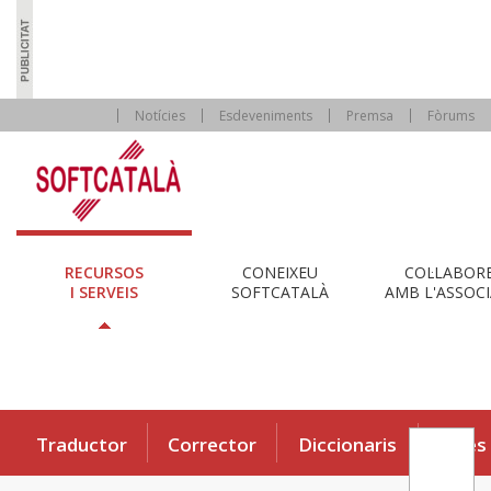
Notícies
Esdeveniments
Premsa
Fòrums
RECURSOS
CONEIXEU
COL·LABOR
I SERVEIS
SOFTCATALÀ
AMB L'ASSOCI
Traductor
Corrector
Diccionaris
Eines