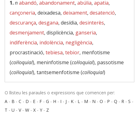
1.
n
abandó
,
abandonament
,
abúlia
,
apatia
,
cançoneria
, deixadesa,
deixament
,
desatenció
,
descurança
,
desgana
, desídia,
desinterès
,
desmenjament
, displicència,
ganseria
,
indiferència
,
indolència
,
negligència
,
procrastinació,
tebiesa
,
tebior
, menfotisme
(
col·loquial
), meninfotisme (
col·loquial
), passotisme
(
col·loquial
), tantsemenfotisme (
col·loquial
)
O llisteu les paraules o expressions que comencen per:
A
-
B
-
C
-
D
-
E
-
F
-
G
-
H
-
I
-
J
-
K
-
L
-
M
-
N
-
O
-
P
-
Q
-
R
-
S
-
T
-
U
-
V
-
W
-
X
-
Y
-
Z