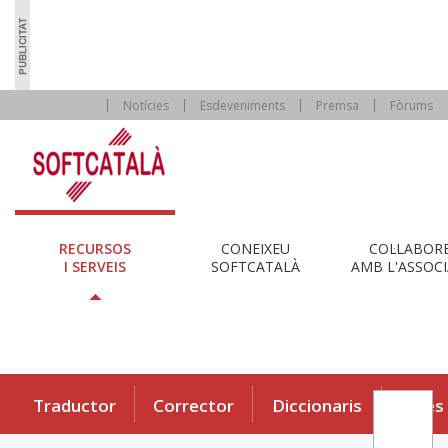
Notícies
Esdeveniments
Premsa
Fòrums
RECURSOS
CONEIXEU
COL·LABOR
I SERVEIS
SOFTCATALÀ
AMB L'ASSOCI
Traductor
Corrector
Diccionaris
Eines