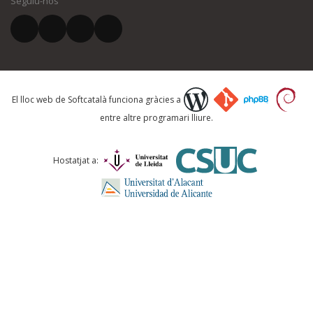
Seguiu-nos
El vostre correu electrònic *
Què proposeu?
El lloc web de Softcatalà funciona gràcies a
entre altre programari lliure.
Comentari *
Hostatjat a: