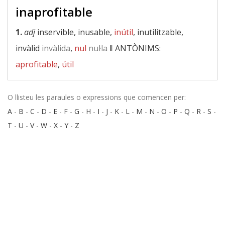
inaprofitable
1.
adj
inservible, inusable,
inútil
, inutilitzable,
invàlid
invàlida
,
nul
nul·la
‖
ANTÒNIMS:
aprofitable
,
útil
O llisteu les paraules o expressions que comencen per:
A
-
B
-
C
-
D
-
E
-
F
-
G
-
H
-
I
-
J
-
K
-
L
-
M
-
N
-
O
-
P
-
Q
-
R
-
S
-
T
-
U
-
V
-
W
-
X
-
Y
-
Z