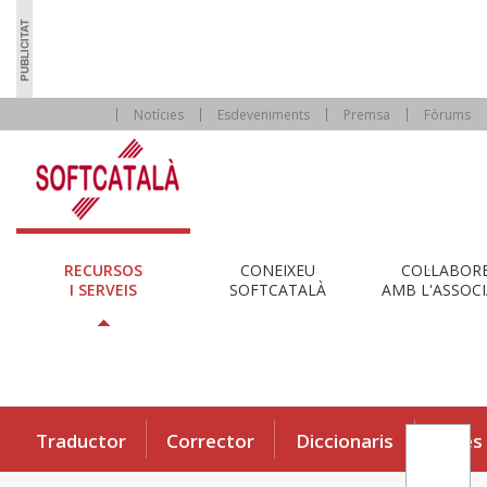
Notícies
Esdeveniments
Premsa
Fòrums
RECURSOS
CONEIXEU
COL·LABOR
I SERVEIS
SOFTCATALÀ
AMB L'ASSOCI
Traductor
Corrector
Diccionaris
Eines