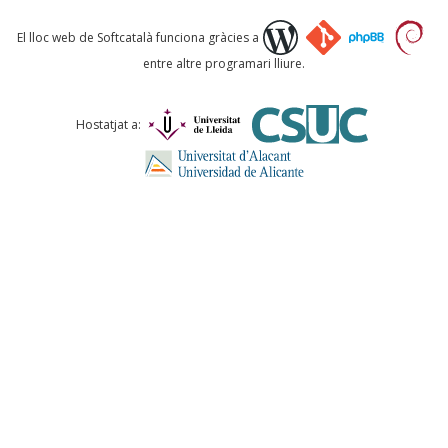
Què proposeu?
El lloc web de Softcatalà funciona gràcies a
entre altre programari lliure.
Comentari *
Hostatjat a:
ENVIA