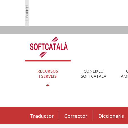
RECURSOS
CONEIXEU
I SERVEIS
SOFTCATALÀ
AMB
Traductor
Corrector
Diccionaris