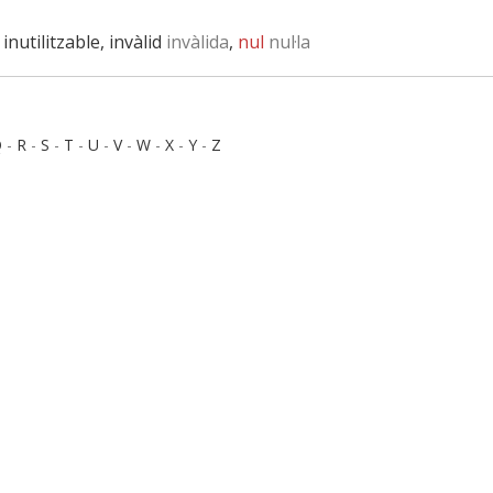
, inutilitzable, invàlid
invàlida
,
nul
nul·la
Q
-
R
-
S
-
T
-
U
-
V
-
W
-
X
-
Y
-
Z