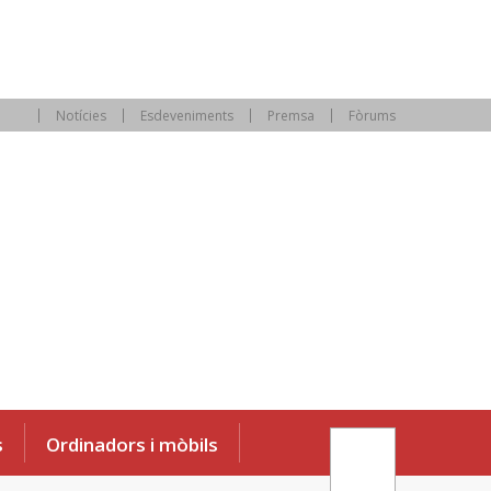
Notícies
Esdeveniments
Premsa
Fòrums
s
Ordinadors i mòbils