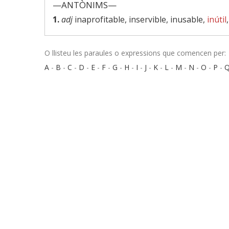
—ANTÒNIMS—
1.
adj
inaprofitable, inservible, inusable,
inútil
O llisteu les paraules o expressions que comencen per:
A
-
B
-
C
-
D
-
E
-
F
-
G
-
H
-
I
-
J
-
K
-
L
-
M
-
N
-
O
-
P
-