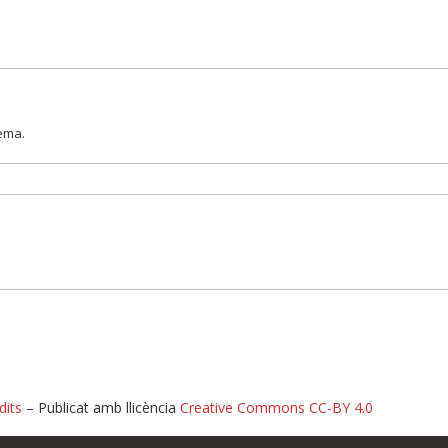
lema.
dits
– Publicat amb llicència
Creative Commons CC-BY 4.0