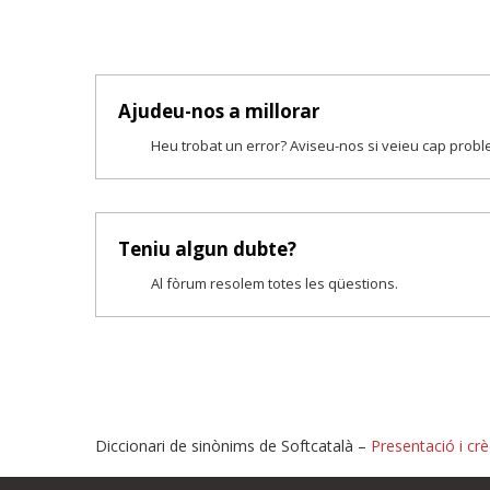
Ajudeu-nos a millorar
Heu trobat un error? Aviseu-nos si veieu cap prob
Teniu algun dubte?
Al fòrum resolem totes les qüestions.
Diccionari de sinònims de Softcatalà –
Presentació i crè