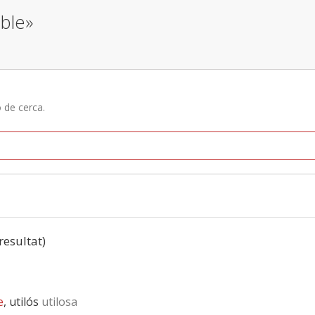
able»
ó de cerca.
 resultat)
e
, utilós
utilosa