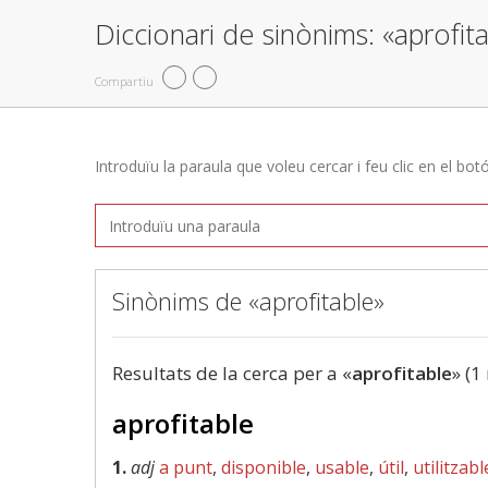
Diccionari de sinònims: «aprofit
Compartiu
Introduïu la paraula que voleu cercar i feu clic en el bot
Sinònims de «aprofitable»
Resultats de la cerca per a «
aprofitable
» (1
aprofitable
1.
adj
a punt
,
disponible
,
usable
,
útil
,
utilitzabl