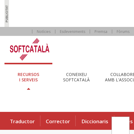
Notícies
Esdeveniments
Premsa
Fòrums
RECURSOS
CONEIXEU
COL·LABOR
I SERVEIS
SOFTCATALÀ
AMB L'ASSOCI
Traductor
Corrector
Diccionaris
Eines