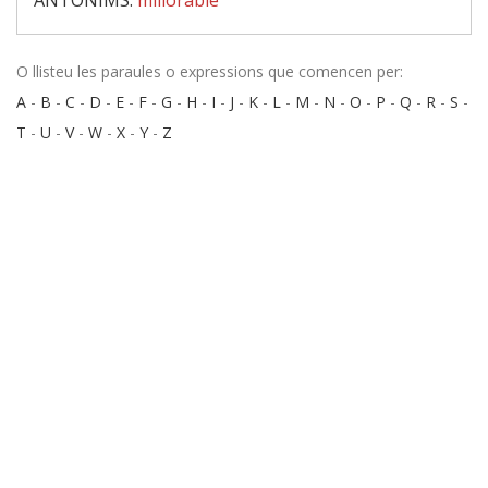
ANTÒNIMS:
millorable
O llisteu les paraules o expressions que comencen per:
A
-
B
-
C
-
D
-
E
-
F
-
G
-
H
-
I
-
J
-
K
-
L
-
M
-
N
-
O
-
P
-
Q
-
R
-
S
-
T
-
U
-
V
-
W
-
X
-
Y
-
Z