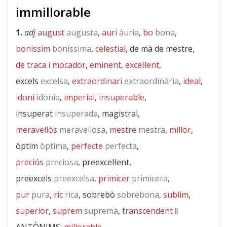
immillorable
1.
adj
august
augusta
,
auri
àuria
,
bo
bona
,
boníssim
boníssima
,
celestial
, de mà de mestre,
de traca i mocador
,
eminent
,
excel·lent
,
excels
excelsa
,
extraordinari
extraordinària
,
ideal
,
idoni
idònia
,
imperial
,
insuperable
,
insuperat
insuperada
, magistral,
meravellós
meravellosa
,
mestre
mestra
,
millor
,
òptim
òptima
,
perfecte
perfecta
,
preciós
preciosa
, preexcel·lent,
preexcels
preexcelsa
,
primicer
primicera
,
pur
pura
,
ric
rica
, sobrebò
sobrebona
,
sublim
,
superior
,
suprem
suprema
,
transcendent
‖