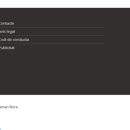
Contacte
Avís legal
Codi de conducta
Publicitat
mari lliure.