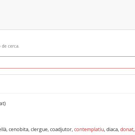
ó de cerca.
at)
llà, cenobita, clergue, coadjutor,
contemplatiu
, diaca,
donat