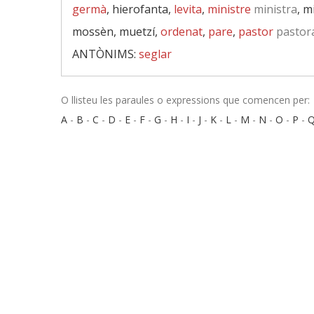
germà
, hierofanta,
levita
,
ministre
ministra
, m
mossèn, muetzí,
ordenat
,
pare
,
pastor
pastor
ANTÒNIMS:
seglar
O llisteu les paraules o expressions que comencen per:
A
-
B
-
C
-
D
-
E
-
F
-
G
-
H
-
I
-
J
-
K
-
L
-
M
-
N
-
O
-
P
-