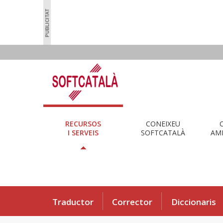
RECURSOS
CONEIXEU
I SERVEIS
SOFTCATALÀ
AMB
Traductor
Corrector
Diccionaris