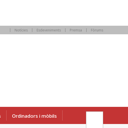
Notícies
Esdeveniments
Premsa
Fòrums
s
Ordinadors i mòbils