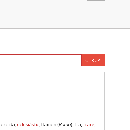
CERCA
, druida,
eclesiàstic
, flamen (
Roma
), fra,
frare
,