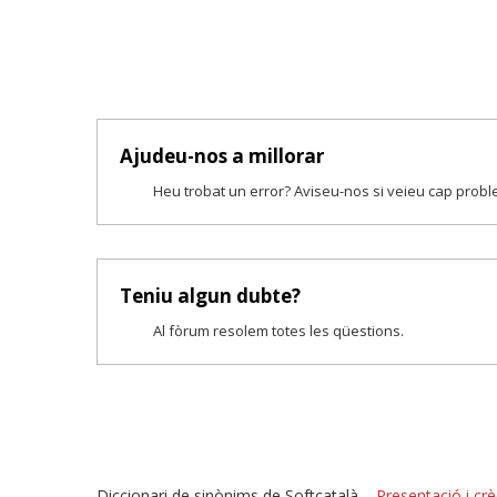
Ajudeu-nos a millorar
Heu trobat un error? Aviseu-nos si veieu cap prob
Teniu algun dubte?
Al fòrum resolem totes les qüestions.
Diccionari de sinònims de Softcatalà –
Presentació i crè