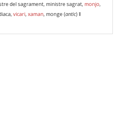
nistre del sagrament, ministre sagrat,
monjo
,
diaca,
vicari
,
xaman
, monge (
antic
) ‖