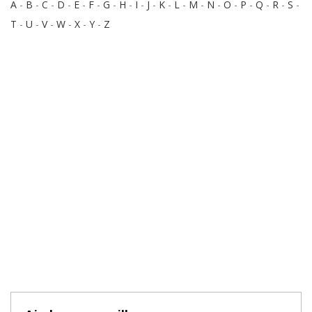
A
-
B
-
C
-
D
-
E
-
F
-
G
-
H
-
I
-
J
-
K
-
L
-
M
-
N
-
O
-
P
-
Q
-
R
-
S
-
T
-
U
-
V
-
W
-
X
-
Y
-
Z