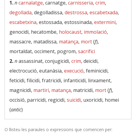
1.
n
carnalatge
, carnatge,
carnisseria
,
crim
,
degollada
, degolladissa,
destrossa
,
escabetxada
,
escabetxina
, estossada, estossinada,
extermini
,
genocidi, hecatombe,
holocaust
,
immolació
,
massacre, matadissa,
matança
,
mort
(
f
),
mortaldat, occiment, pogrom,
sacrifici
2.
n
assassinat, conjugicidi,
crim
, deïcidi,
electrocució, eutanàsia,
execució
, feminicidi,
feticidi, filicidi, fratricidi, infanticidi, linxament,
magnicidi,
martiri
,
matança
, matricidi,
mort
(
f
),
occisió, parricidi, regicidi,
suïcidi
, uxoricidi, homei
(
antic
)
O llisteu les paraules o expressions que comencen per: