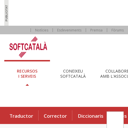
Notícies
Esdeveniments
Premsa
Fòrums
RECURSOS
CONEIXEU
COL·LABOR
I SERVEIS
SOFTCATALÀ
AMB L'ASSOCI
Traductor
Corrector
Diccionaris
Eines