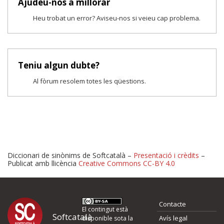
Ajudeu-nos a millorar
Heu trobat un error? Aviseu-nos si veieu cap problema.
Teniu algun dubte?
Al fòrum resolem totes les qüestions.
Diccionari de sinònims de Softcatalà –
Presentació i crèdits
–
Publicat amb llicència
Creative Commons CC-BY 4.0
Proposeu-nos millores o 
Contacte
d'errors
El contingut està
Softcatalà
Avís legal
disponible sota la