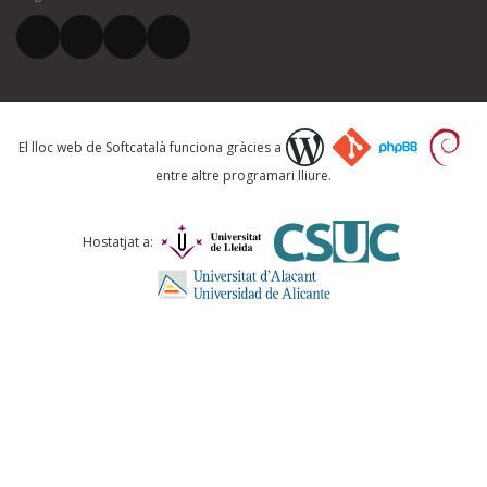
El vostre correu electrònic *
Què proposeu?
El lloc web de Softcatalà funciona gràcies a
entre altre programari lliure.
Comentari *
Hostatjat a:
ENVIA