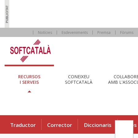
Notícies
Esdeveniments
Premsa
Fòrums
RECURSOS
CONEIXEU
COL·LABOR
I SERVEIS
SOFTCATALÀ
AMB L'ASSOCI
Traductor
Corrector
Diccionaris
Eines