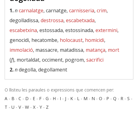
1.
n
carnalatge
, carnatge,
carnisseria
,
crim
,
degolladissa,
destrossa
,
escabetxada
,
escabetxina
, estossada, estossinada,
extermini
,
genocidi, hecatombe,
holocaust
,
homicidi
,
immolació
, massacre, matadissa,
matança
,
mort
(
f
), mortaldat, occiment, pogrom,
sacrifici
2.
n
degolla, degollament
O llisteu les paraules o expressions que comencen per:
A
-
B
-
C
-
D
-
E
-
F
-
G
-
H
-
I
-
J
-
K
-
L
-
M
-
N
-
O
-
P
-
Q
-
R
-
S
-
T
-
U
-
V
-
W
-
X
-
Y
-
Z