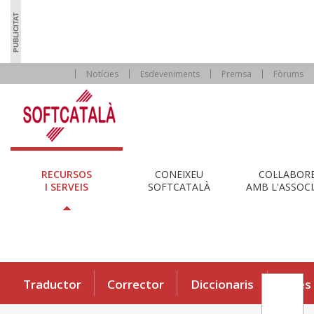
Notícies
Esdeveniments
Premsa
Fòrums
RECURSOS
CONEIXEU
COL·LABOR
I SERVEIS
SOFTCATALÀ
AMB L'ASSOCI
Traductor
Corrector
Diccionaris
Eines