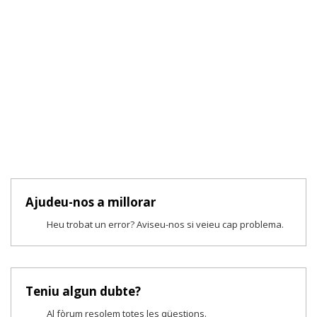
Ajudeu-nos a millorar
Heu trobat un error? Aviseu-nos si veieu cap problema.
Teniu algun dubte?
Al fòrum resolem totes les qüestions.