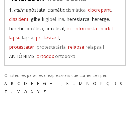
1.
adj/n
apòstata, cismàtic
cismàtica
,
discrepant
,
dissident
, gibel·lí
gibel·lina
, heresiarca, heretge,
herètic
herètica
, heretical,
inconformista
,
infidel
,
lapse
lapsa
,
protestant
,
protestatari
protestatària
,
relapse
relapsa
‖
ANTÒNIMS:
ortodox
ortodoxa
O llisteu les paraules o expressions que comencen per:
A
-
B
-
C
-
D
-
E
-
F
-
G
-
H
-
I
-
J
-
K
-
L
-
M
-
N
-
O
-
P
-
Q
-
R
-
S
-
T
-
U
-
V
-
W
-
X
-
Y
-
Z