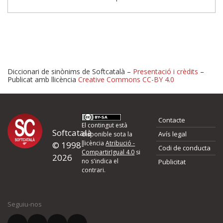
Diccionari de sinònims de Softcatalà –
Presentació i crèdits
–
Publicat amb llicència
Creative Commons CC-BY 4.0
Proposeu-nos millores o 
Contacte
d'errors
El contingut està
Softcatalà
Avís legal
disponible sota la
llicència
Atribució -
© 1998-
Codi de conducta
Si heu trobat un error o voleu proposar alguna millora, ompliu els ca
CompartirIgual 4.0
si
2026
quina és la millora que proposeu o l'error del qual voleu informar-no
no s'indica el
Publicitat
contrari.
El vostre nom *
Seguiu-nos