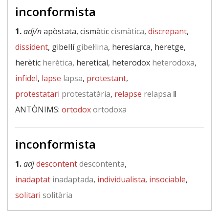
inconformista
1.
adj/n
apòstata, cismàtic
cismàtica
,
discrepant
,
dissident
, gibel·lí
gibel·lina
, heresiarca, heretge,
herètic
herètica
, heretical, heterodox
heterodoxa
,
infidel
,
lapse
lapsa
,
protestant
,
protestatari
protestatària
,
relapse
relapsa
‖
ANTÒNIMS:
ortodox
ortodoxa
inconformista
1.
adj
descontent
descontenta
,
inadaptat
inadaptada
,
individualista
,
insociable
,
solitari
solitària