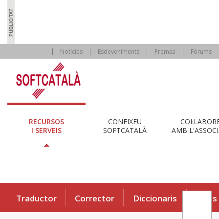
Notícies
Esdeveniments
Premsa
Fòrums
RECURSOS
CONEIXEU
COL·LABOR
I SERVEIS
SOFTCATALÀ
AMB L'ASSOCI
Traductor
Corrector
Diccionaris
Eines