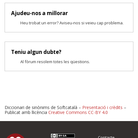
Ajudeu-nos a millorar
Heu trobat un error? Aviseu-nos si veieu cap problema.
Teniu algun dubte?
Al fòrum resolem totes les qüestions.
Diccionari de sinònims de Softcatalà –
Presentació i crèdits
–
Publicat amb llicència
Creative Commons CC-BY 4.0
Proposeu-nos millores o 
Contacte