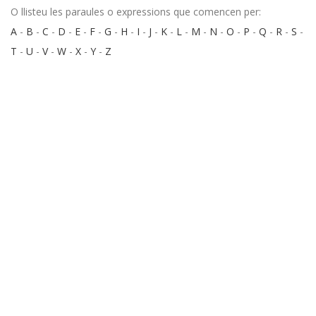
O llisteu les paraules o expressions que comencen per:
A
-
B
-
C
-
D
-
E
-
F
-
G
-
H
-
I
-
J
-
K
-
L
-
M
-
N
-
O
-
P
-
Q
-
R
-
S
-
T
-
U
-
V
-
W
-
X
-
Y
-
Z