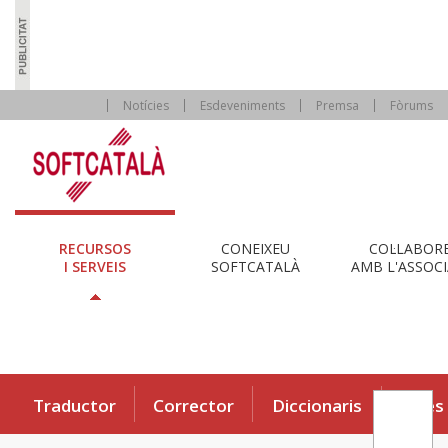
Notícies
Esdeveniments
Premsa
Fòrums
RECURSOS
CONEIXEU
COL·LABOR
I SERVEIS
SOFTCATALÀ
AMB L'ASSOCI
Traductor
Corrector
Diccionaris
Eines