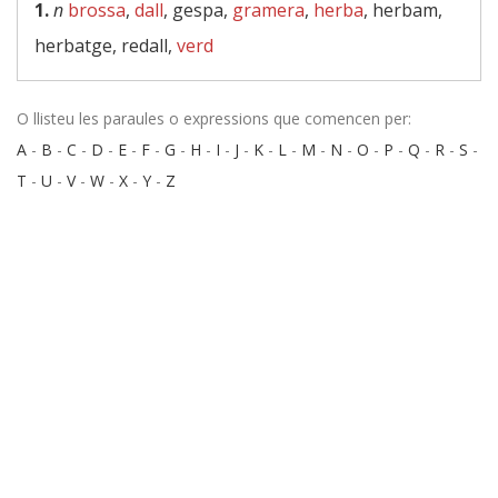
1.
n
brossa
,
dall
, gespa,
gramera
,
herba
, herbam,
herbatge, redall,
verd
O llisteu les paraules o expressions que comencen per:
A
-
B
-
C
-
D
-
E
-
F
-
G
-
H
-
I
-
J
-
K
-
L
-
M
-
N
-
O
-
P
-
Q
-
R
-
S
-
T
-
U
-
V
-
W
-
X
-
Y
-
Z