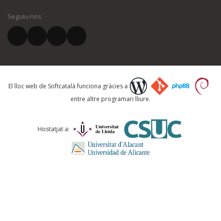
Seguiu-nos
El vostre correu electrònic *
Què proposeu?
El lloc web de Softcatalà funciona gràcies a
entre altre programari lliure.
Comentari *
Hostatjat a: