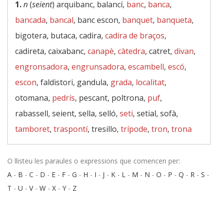
1.
n
(
seient
) arquibanc, balancí,
banc
,
banca
,
bancada
,
bancal
, banc escon,
banquet
,
banqueta
,
bigotera, butaca, cadira,
cadira de braços
,
cadireta, caixabanc,
canapè
,
càtedra
, catret,
divan
,
engronsadora
,
engrunsadora
,
escambell
,
escó
,
escon
, faldistori, gandula,
grada
,
localitat
,
otomana,
pedrís
, pescant, poltrona,
puf
,
rabassell, seient, sella, selló,
seti
, setial, sofà,
tamboret
,
traspontí
, tresillo,
trípode
,
tron
,
trona
O llisteu les paraules o expressions que comencen per:
A
-
B
-
C
-
D
-
E
-
F
-
G
-
H
-
I
-
J
-
K
-
L
-
M
-
N
-
O
-
P
-
Q
-
R
-
S
-
T
-
U
-
V
-
W
-
X
-
Y
-
Z