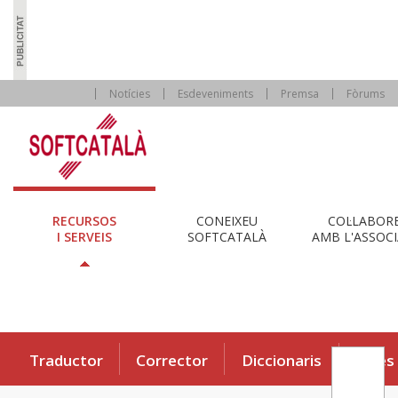
Notícies
Esdeveniments
Premsa
Fòrums
RECURSOS
CONEIXEU
COL·LABOR
I SERVEIS
SOFTCATALÀ
AMB L'ASSOCI
Traductor
Corrector
Diccionaris
Eines