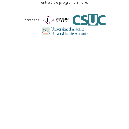
entre altre programari lliure.
Comentari *
Hostatjat a:
ENVIA