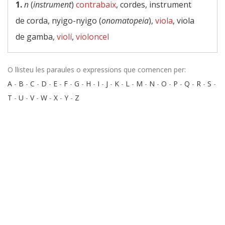
1.
n
(
instrument
)
contrabaix
, cordes, instrument
de corda, nyigo-nyigo (
onomatopeia
),
viola
, viola
de gamba,
violí
,
violoncel
O llisteu les paraules o expressions que comencen per:
A
-
B
-
C
-
D
-
E
-
F
-
G
-
H
-
I
-
J
-
K
-
L
-
M
-
N
-
O
-
P
-
Q
-
R
-
S
-
T
-
U
-
V
-
W
-
X
-
Y
-
Z