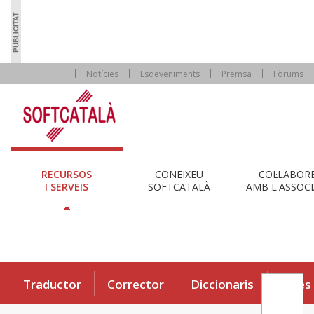
Notícies
Esdeveniments
Premsa
Fòrums
RECURSOS
CONEIXEU
COL·LABOR
I SERVEIS
SOFTCATALÀ
AMB L'ASSOCI
Traductor
Corrector
Diccionaris
Eines