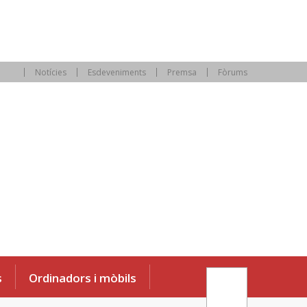
Notícies
Esdeveniments
Premsa
Fòrums
s
Ordinadors i mòbils