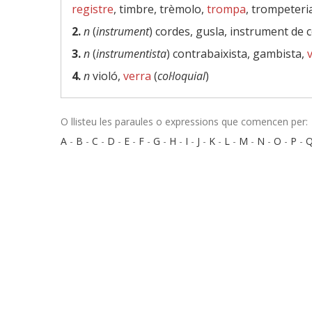
registre
, timbre, trèmolo,
trompa
, trompeteri
2.
n
(
instrument
) cordes, gusla, instrument de 
3.
n
(
instrumentista
) contrabaixista, gambista,
v
4.
n
violó,
verra
(
col·loquial
)
O llisteu les paraules o expressions que comencen per:
A
-
B
-
C
-
D
-
E
-
F
-
G
-
H
-
I
-
J
-
K
-
L
-
M
-
N
-
O
-
P
-