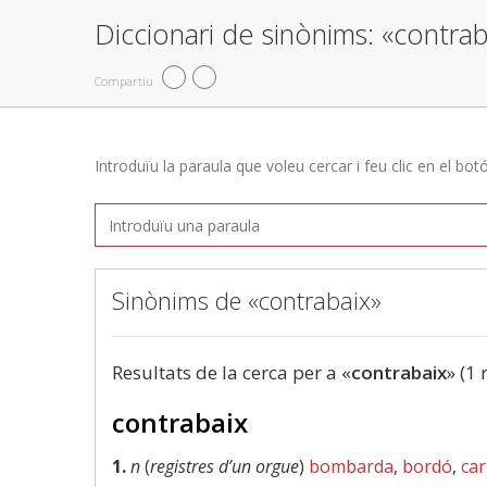
Diccionari de sinònims: «contrab
Compartiu
Introduïu la paraula que voleu cercar i feu clic en el bot
Sinònims de «contrabaix»
Resultats de la cerca per a «
contrabaix
» (1 
contrabaix
1.
n
(
registres d’un orgue
)
bombarda
,
bordó
,
car