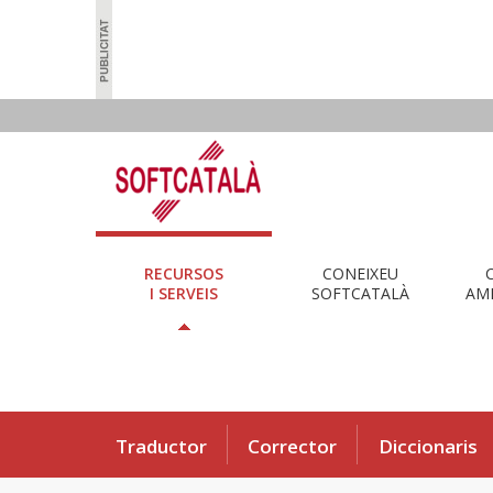
RECURSOS
CONEIXEU
I SERVEIS
SOFTCATALÀ
AMB
Traductor
Corrector
Diccionaris