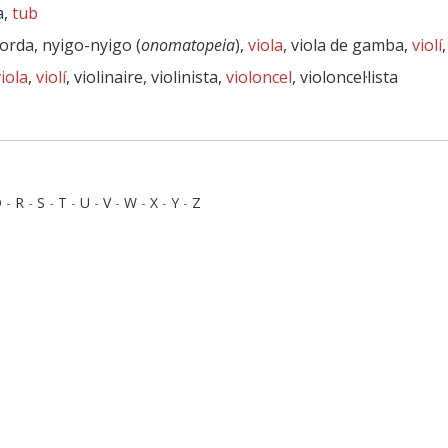
a,
tub
corda, nyigo-nyigo (
onomatopeia
),
viola
, viola de gamba,
violí
iola
,
violí
, violinaire, violinista,
violoncel
, violoncel·lista
Q
-
R
-
S
-
T
-
U
-
V
-
W
-
X
-
Y
-
Z