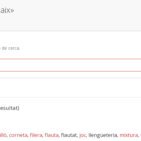
aix»
ó de cerca.
resultat)
illó
,
corneta
,
filera
,
flauta
, flautat,
joc
, llengüeteria,
mixtura
,