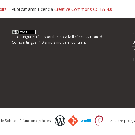
dits
– Publicat amb llicència
Creative Commons CC-BY 4.0
nformeu d'errors
El contingut està disponible sota la llicència
Atribució -
CompartirIgual 4.0
si no s'indica el contrari.
mps següents i descriviu quina és la millora que
 de Softcatalà funciona gràcies a
entre altre progra