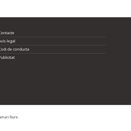
Contacte
Avís legal
Codi de conducta
Publicitat
mari lliure.