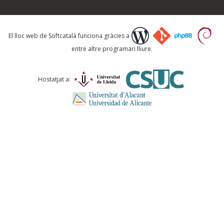
Què proposeu?
El lloc web de Softcatalà funciona gràcies a
entre altre programari lliure.
Comentari *
Hostatjat a:
ENVIA