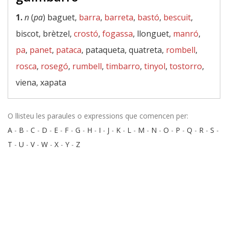
1.
n
(
pa
) baguet,
barra
,
barreta
,
bastó
,
bescuit
,
biscot, brètzel,
crostó
,
fogassa
, llonguet,
manró
,
pa
,
panet
,
pataca
, pataqueta, quatreta,
rombell
,
rosca
,
rosegó
,
rumbell
,
timbarro
,
tinyol
,
tostorro
,
viena, xapata
O llisteu les paraules o expressions que comencen per:
A
-
B
-
C
-
D
-
E
-
F
-
G
-
H
-
I
-
J
-
K
-
L
-
M
-
N
-
O
-
P
-
Q
-
R
-
S
-
T
-
U
-
V
-
W
-
X
-
Y
-
Z