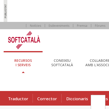
Notícies
Esdeveniments
Premsa
Fòrums
RECURSOS
CONEIXEU
COL·LABOR
I SERVEIS
SOFTCATALÀ
AMB L'ASSOCI
Traductor
Corrector
Diccionaris
Eines