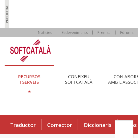
Notícies
Esdeveniments
Premsa
Fòrums
RECURSOS
CONEIXEU
COL·LABOR
I SERVEIS
SOFTCATALÀ
AMB L'ASSOCI
Traductor
Corrector
Diccionaris
Eines