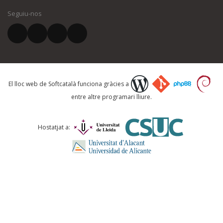
Seguiu-nos
El vostre correu electrònic *
Què proposeu?
El lloc web de Softcatalà funciona gràcies a
entre altre programari lliure.
Comentari *
Hostatjat a: