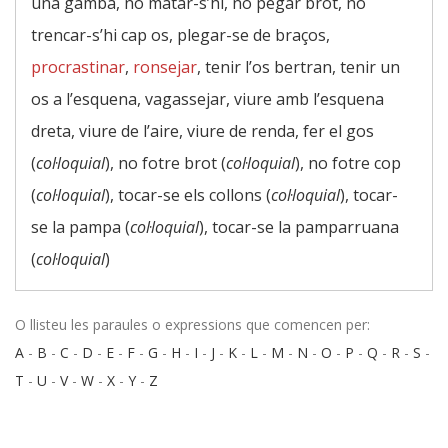
una gamba, no matar-s’hi, no pegar brot, no
trencar-s’hi cap os, plegar-se de braços,
procrastinar
,
ronsejar
, tenir l’os bertran, tenir un
os a l’esquena, vagassejar, viure amb l’esquena
dreta, viure de l’aire, viure de renda, fer el gos
(
col·loquial
), no fotre brot (
col·loquial
), no fotre cop
(
col·loquial
), tocar-se els collons (
col·loquial
), tocar-
se la pampa (
col·loquial
), tocar-se la pamparruana
(
col·loquial
)
O llisteu les paraules o expressions que comencen per:
A
-
B
-
C
-
D
-
E
-
F
-
G
-
H
-
I
-
J
-
K
-
L
-
M
-
N
-
O
-
P
-
Q
-
R
-
S
-
T
-
U
-
V
-
W
-
X
-
Y
-
Z