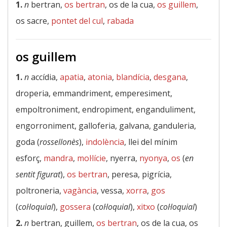
1.
n
bertran,
os bertran
, os de la cua,
os guillem
,
os sacre,
pontet del cul
,
rabada
os guillem
1.
n
accídia,
apatia
,
atonia
,
blandícia
,
desgana
,
droperia, emmandriment, emperesiment,
empoltroniment, endropiment, enganduliment,
engorroniment, galloferia, galvana, ganduleria,
goda (
rossellonès
),
indolència
, llei del mínim
esforç,
mandra
,
mol·lície
, nyerra,
nyonya
,
os
(
en
sentit figurat
),
os bertran
, peresa, pigrícia,
poltroneria,
vagància
, vessa,
xorra
,
gos
(
col·loquial
),
gossera
(
col·loquial
),
xitxo
(
col·loquial
)
2.
n
bertran, guillem,
os bertran
, os de la cua, os