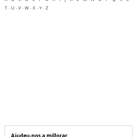
T
-
U
-
V
-
W
-
X
-
Y
-
Z
Ajudeu-nos a millorar