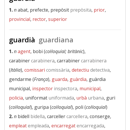
1.
n
abat, prefecte, prepòsit
prepòsita
,
prior
,
provincial
,
rector
,
superior
guardià
guardiana
1.
n
agent
, bobi (
col·loquial; britànic
),
carabiner
carabinera
, carrabiner
carrabinera
(
Itàlia
),
comissari
comissària
,
detectiu
detectiva
,
gendarme (
França
),
guarda
,
guàrdia
, guàrdia
municipal,
inspector
inspectora
,
municipal
,
policia
, uniformat
uniformada
,
urbà
urbana
, guri
(
col·loquial
), guripa (
col·loquial
), poli (
col·loquial
)
2.
n
bidell
bidella
, carceller
carcellera
, conserge,
empleat
empleada
,
encarregat
encarregada
,