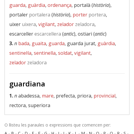
guarda
,
guàrdia
,
ordenança
, portalà (
història
),
portaler
portalera
(
història
),
porter
portera
,
uixer
uixera
,
vigilant
,
zelador
zeladora
,
escarceller
escarcellera
(
antic
), ostiari (
antic
)
3.
n
bada
,
guaita
,
guarda
, guarda jurat,
guàrdia
,
sentinel·la
,
sentinella
,
soldat
,
vigilant
,
zelador
zeladora
guardiana
1.
n
abadessa,
mare
, prefecta, priora,
provincial
,
rectora, superiora
O llisteu les paraules o expressions que comencen per:
A
-
B
-
C
-
D
-
E
-
F
-
G
-
H
-
I
-
J
-
K
-
L
-
M
-
N
-
O
-
P
-
Q
-
R
-
S
-