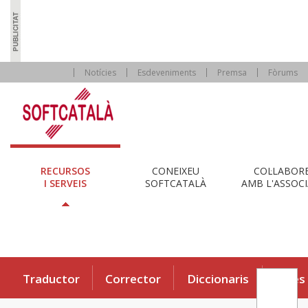
Notícies
Esdeveniments
Premsa
Fòrums
RECURSOS
CONEIXEU
COL·LABOR
I SERVEIS
SOFTCATALÀ
AMB L'ASSOCI
Traductor
Corrector
Diccionaris
Eines