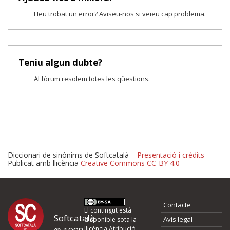
Heu trobat un error? Aviseu-nos si veieu cap problema.
Teniu algun dubte?
Al fòrum resolem totes les qüestions.
Diccionari de sinònims de Softcatalà –
Presentació i crèdits
–
Publicat amb llicència
Creative Commons CC-BY 4.0
Proposeu-nos millores o 
Contacte
d'errors
El contingut està
Softcatalà
Avís legal
disponible sota la
llicència
Atribució -