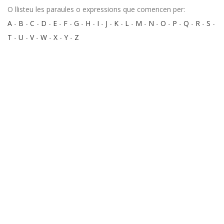
O llisteu les paraules o expressions que comencen per:
A
-
B
-
C
-
D
-
E
-
F
-
G
-
H
-
I
-
J
-
K
-
L
-
M
-
N
-
O
-
P
-
Q
-
R
-
S
-
T
-
U
-
V
-
W
-
X
-
Y
-
Z