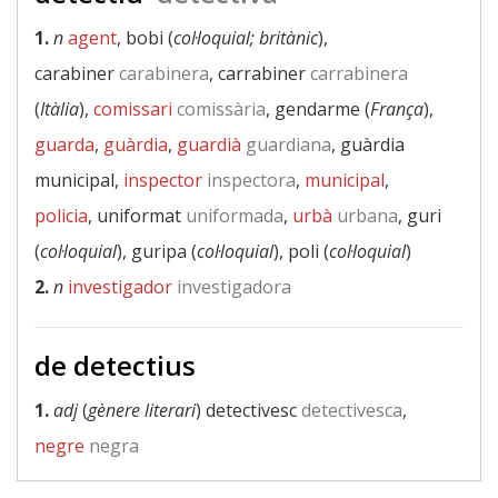
1.
n
agent
, bobi (
col·loquial; britànic
),
carabiner
carabinera
, carrabiner
carrabinera
(
Itàlia
),
comissari
comissària
, gendarme (
França
),
guarda
,
guàrdia
,
guardià
guardiana
, guàrdia
municipal,
inspector
inspectora
,
municipal
,
policia
, uniformat
uniformada
,
urbà
urbana
, guri
(
col·loquial
), guripa (
col·loquial
), poli (
col·loquial
)
2.
n
investigador
investigadora
de detectius
1.
adj
(
gènere literari
) detectivesc
detectivesca
,
negre
negra