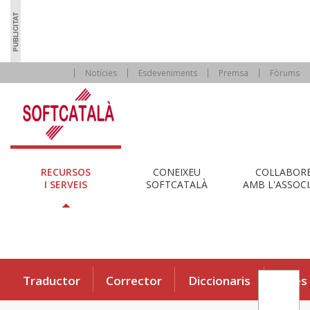
Notícies
Esdeveniments
Premsa
Fòrums
RECURSOS
CONEIXEU
COL·LABOR
I SERVEIS
SOFTCATALÀ
AMB L'ASSOCI
Traductor
Corrector
Diccionaris
Eines