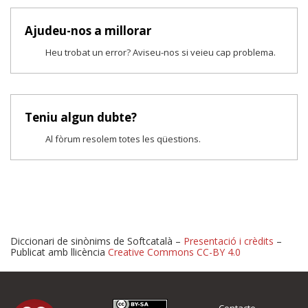
Ajudeu-nos a millorar
Heu trobat un error? Aviseu-nos si veieu cap problema.
Teniu algun dubte?
Al fòrum resolem totes les qüestions.
Diccionari de sinònims de Softcatalà –
Presentació i crèdits
–
Publicat amb llicència
Creative Commons CC-BY 4.0
Proposeu-nos millores o 