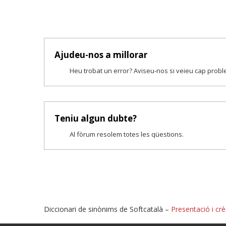
Ajudeu-nos a millorar
Heu trobat un error? Aviseu-nos si veieu cap prob
Teniu algun dubte?
Al fòrum resolem totes les qüestions.
Diccionari de sinònims de Softcatalà –
Presentació i crè