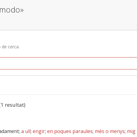
o modo»
ó de cerca.
(1 resultat)
madament;
a ull
;
engir
;
en poques paraules
;
més o menys
;
mig