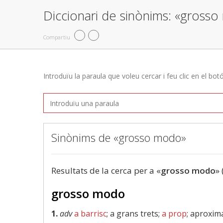
Diccionari de sinònims: «gross
Compartiu
Introduïu la paraula que voleu cercar i feu clic en el bot
Sinònims de «grosso modo»
Resultats de la cerca per a «
grosso modo
» 
grosso modo
1.
adv
a barrisc
; a grans trets;
a prop
; aproxi