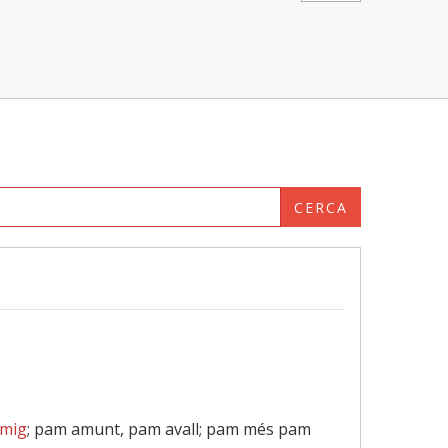
CERCA
 mig
; pam amunt, pam avall; pam més pam