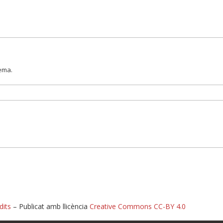
lema.
dits
– Publicat amb llicència
Creative Commons CC-BY 4.0