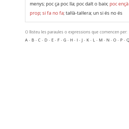
menys; poc ça poc lla; poc dalt o baix;
poc ençà
prop
;
si fa no fa
; tal·là-tal·lera; un si és no és
O llisteu les paraules o expressions que comencen per:
A
-
B
-
C
-
D
-
E
-
F
-
G
-
H
-
I
-
J
-
K
-
L
-
M
-
N
-
O
-
P
-