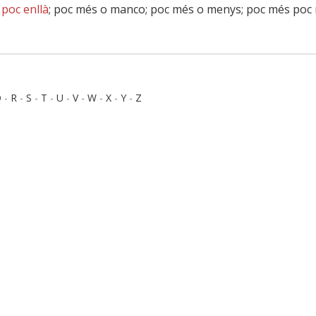
 poc enllà
; poc més o manco; poc més o menys; poc més poc 
Q
-
R
-
S
-
T
-
U
-
V
-
W
-
X
-
Y
-
Z