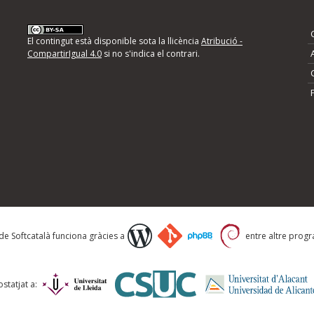
nformeu d'errors
El contingut està disponible sota la llicència
Atribució -
CompartirIgual 4.0
si no s'indica el contrari.
mps següents i descriviu quina és la millora que
 de Softcatalà funciona gràcies a
entre altre progra
statjat a: