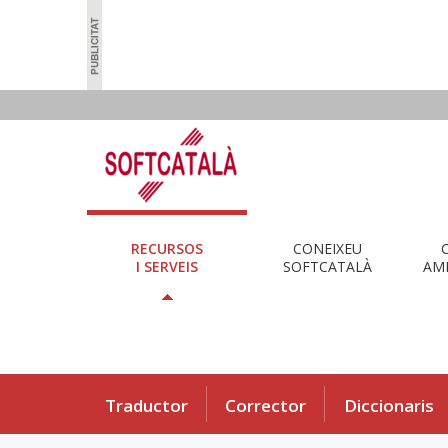
RECURSOS
CONEIXEU
I SERVEIS
SOFTCATALÀ
AMB
Traductor
Corrector
Diccionaris