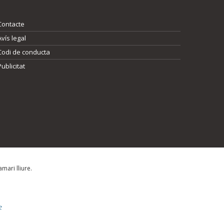
Contacte
Avís legal
Codi de conducta
Publicitat
mari lliure.