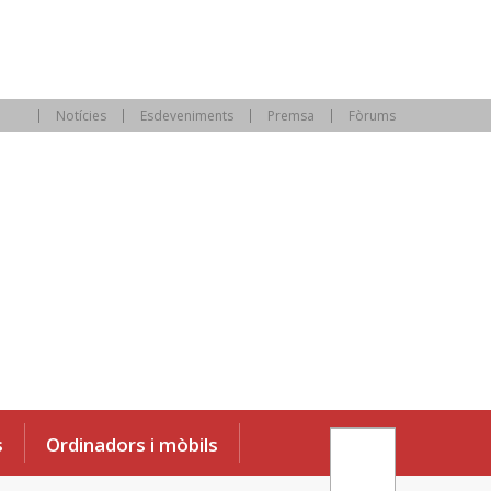
Notícies
Esdeveniments
Premsa
Fòrums
s
Ordinadors i mòbils