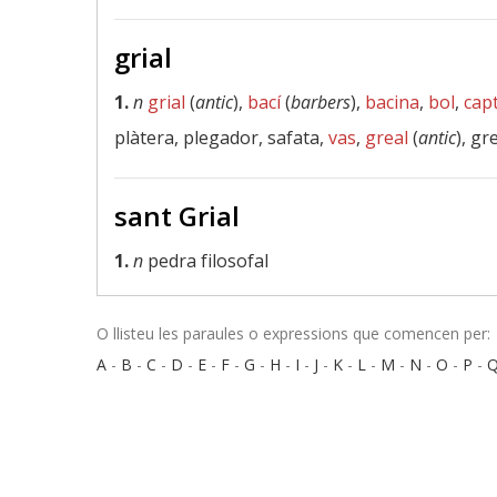
grial
1.
n
grial
(
antic
),
bací
(
barbers
),
bacina
,
bol
,
capt
plàtera, plegador, safata,
vas
,
greal
(
antic
), gr
sant Grial
1.
n
pedra filosofal
O llisteu les paraules o expressions que comencen per:
A
-
B
-
C
-
D
-
E
-
F
-
G
-
H
-
I
-
J
-
K
-
L
-
M
-
N
-
O
-
P
-