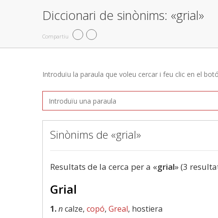
Diccionari de sinònims: «grial»
Compartiu
Introduïu la paraula que voleu cercar i feu clic en el bot
Sinònims de «grial»
Resultats de la cerca per a «
grial
» (3 resulta
Grial
1.
n
calze,
copó
,
Greal
, hostiera