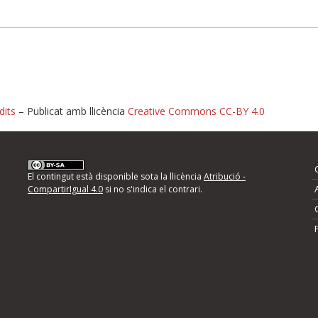
dits
– Publicat amb llicència
Creative Commons CC-BY 4.0
nformeu d'errors
El contingut està disponible sota la llicència
Atribució -
CompartirIgual 4.0
si no s'indica el contrari.
mps següents i descriviu quina és la millora que