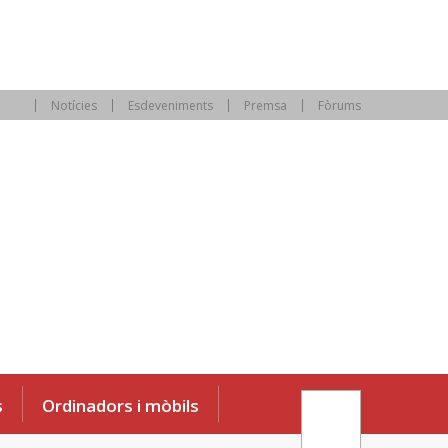
Notícies
Esdeveniments
Premsa
Fòrums
s
Ordinadors i mòbils