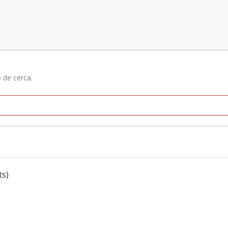
ó de cerca.
ts)