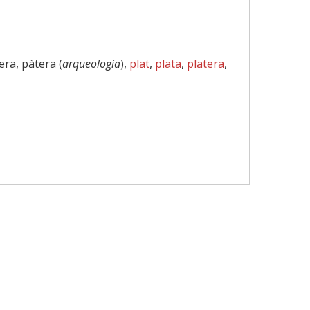
tera, pàtera (
arqueologia
),
plat
,
plata
,
platera
,