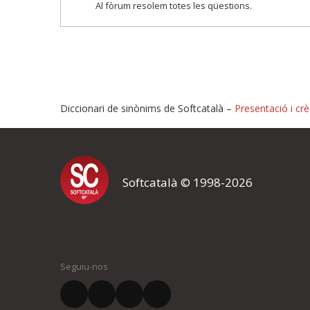
Al fòrum resolem totes les qüestions.
Diccionari de sinònims de Softcatalà –
Presentació i crè
Proposeu-nos millores o i
Softcatalà © 1998-2026
Si heu trobat un error o voleu proposar alguna millora, ompliu els ca
proposeu o l'error del qual voleu informar-nos.
El vostre nom *
Seguiu-nos
El vostre correu electrònic *