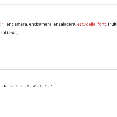
iri
, enciamera, encisamera, ensaladera,
escudella
,
font
, frui
esal (
antic
)
Q
-
R
-
S
-
T
-
U
-
V
-
W
-
X
-
Y
-
Z