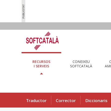
RECURSOS
CONEIXEU
I SERVEIS
SOFTCATALÀ
AMB
Traductor
Corrector
Diccionaris