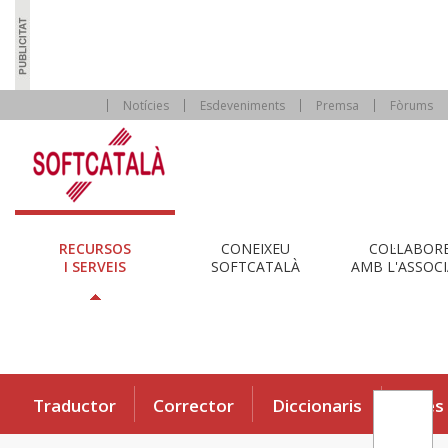
Notícies
Esdeveniments
Premsa
Fòrums
RECURSOS
CONEIXEU
COL·LABOR
I SERVEIS
SOFTCATALÀ
AMB L'ASSOCI
Traductor
Corrector
Diccionaris
Eines