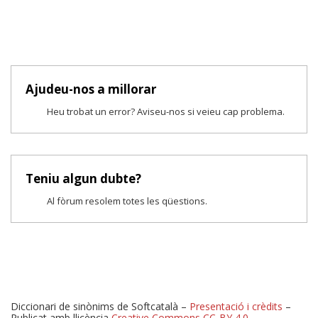
Ajudeu-nos a millorar
Heu trobat un error? Aviseu-nos si veieu cap problema.
Teniu algun dubte?
Al fòrum resolem totes les qüestions.
Diccionari de sinònims de Softcatalà –
Presentació i crèdits
–
Publicat amb llicència
Creative Commons CC-BY 4.0