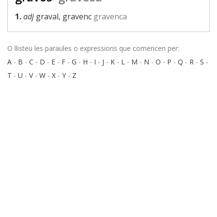
1.
adj
graval, gravenc
gravenca
O llisteu les paraules o expressions que comencen per:
A
-
B
-
C
-
D
-
E
-
F
-
G
-
H
-
I
-
J
-
K
-
L
-
M
-
N
-
O
-
P
-
Q
-
R
-
S
-
T
-
U
-
V
-
W
-
X
-
Y
-
Z