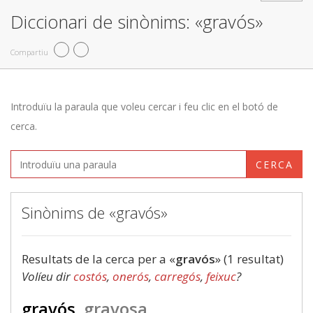
Diccionari de sinònims: «gravós»
Compartiu
Introduïu la paraula que voleu cercar i feu clic en el botó de
cerca.
CERCA
Sinònims de «gravós»
Resultats de la cerca per a «
gravós
» (1 resultat)
Volíeu dir
costós
,
onerós
,
carregós
,
feixuc
?
gravós
gravosa