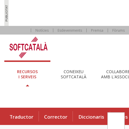
Notícies
Esdeveniments
Premsa
Fòrums
RECURSOS
CONEIXEU
COL·LABOR
I SERVEIS
SOFTCATALÀ
AMB L'ASSOCI
Traductor
Corrector
Diccionaris
Eines