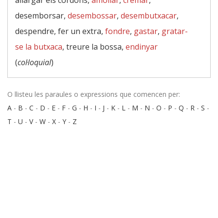
allargar els cordons,
amollar
,
cremar
,
desemborsar,
desembossar
,
desembutxacar
,
despendre, fer un extra,
fondre
,
gastar
,
gratar-
se la butxaca
, treure la bossa,
endinyar
(
col·loquial
)
O llisteu les paraules o expressions que comencen per:
A
-
B
-
C
-
D
-
E
-
F
-
G
-
H
-
I
-
J
-
K
-
L
-
M
-
N
-
O
-
P
-
Q
-
R
-
S
-
T
-
U
-
V
-
W
-
X
-
Y
-
Z