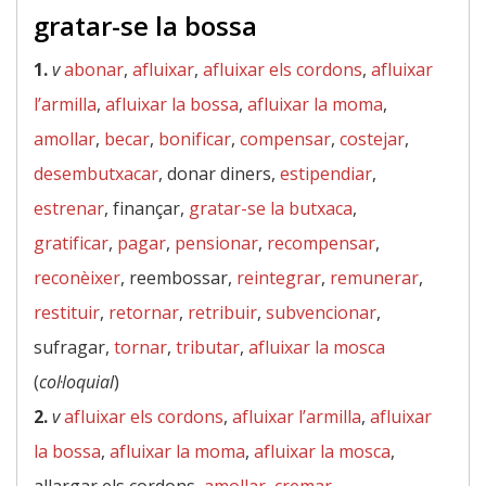
gratar-se la bossa
1.
v
abonar
,
afluixar
,
afluixar els cordons
,
afluixar
l’armilla
,
afluixar la bossa
,
afluixar la moma
,
amollar
,
becar
,
bonificar
,
compensar
,
costejar
,
desembutxacar
, donar diners,
estipendiar
,
estrenar
, finançar,
gratar-se la butxaca
,
gratificar
,
pagar
,
pensionar
,
recompensar
,
reconèixer
, reembossar,
reintegrar
,
remunerar
,
restituir
,
retornar
,
retribuir
,
subvencionar
,
sufragar,
tornar
,
tributar
,
afluixar la mosca
(
col·loquial
)
2.
v
afluixar els cordons
,
afluixar l’armilla
,
afluixar
la bossa
,
afluixar la moma
,
afluixar la mosca
,