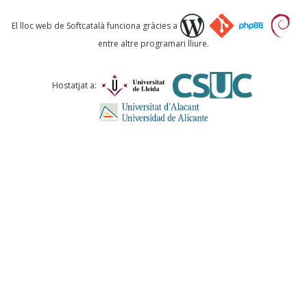
Què proposeu?
El lloc web de Softcatalà funciona gràcies a
entre altre programari lliure.
Comentari *
Hostatjat a:
ENVIA