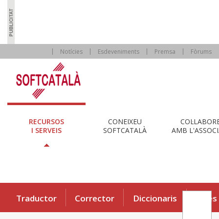
Notícies
Esdeveniments
Premsa
Fòrums
RECURSOS
CONEIXEU
COL·LABOR
I SERVEIS
SOFTCATALÀ
AMB L'ASSOCI
Traductor
Corrector
Diccionaris
Eines