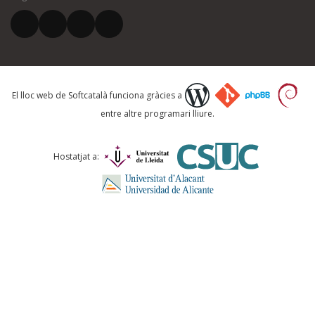
El vostre correu electrònic *
Què proposeu?
El lloc web de Softcatalà funciona gràcies a
entre altre programari lliure.
Comentari *
Hostatjat a:
ENVIA