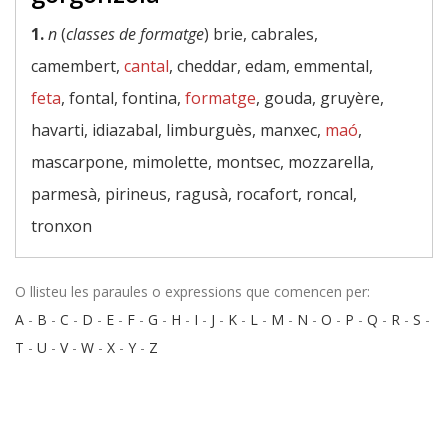
1.
n
(
classes de formatge
) brie, cabrales,
camembert,
cantal
, cheddar, edam, emmental,
feta
, fontal, fontina,
formatge
, gouda, gruyère,
havarti, idiazabal, limburguès, manxec,
maó
,
mascarpone, mimolette, montsec, mozzarella,
parmesà, pirineus, ragusà, rocafort, roncal,
tronxon
O llisteu les paraules o expressions que comencen per:
A
-
B
-
C
-
D
-
E
-
F
-
G
-
H
-
I
-
J
-
K
-
L
-
M
-
N
-
O
-
P
-
Q
-
R
-
S
-
T
-
U
-
V
-
W
-
X
-
Y
-
Z