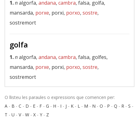
1.
n
algorfa,
andana
,
cambra
, falsa, golfa,
mansarda,
porxe
, porxi,
porxo
,
sostre
,
sostremort
golfa
1.
n
algorfa,
andana
,
cambra
, falsa, golfes,
mansarda,
porxe
, porxi,
porxo
,
sostre
,
sostremort
O llisteu les paraules o expressions que comencen per:
A
-
B
-
C
-
D
-
E
-
F
-
G
-
H
-
I
-
J
-
K
-
L
-
M
-
N
-
O
-
P
-
Q
-
R
-
S
-
T
-
U
-
V
-
W
-
X
-
Y
-
Z