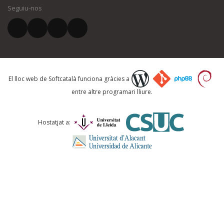
Seguiu-nos
El vostre correu electrònic *
Què proposeu?
El lloc web de Softcatalà funciona gràcies a
entre altre programari lliure.
Comentari *
Hostatjat a: