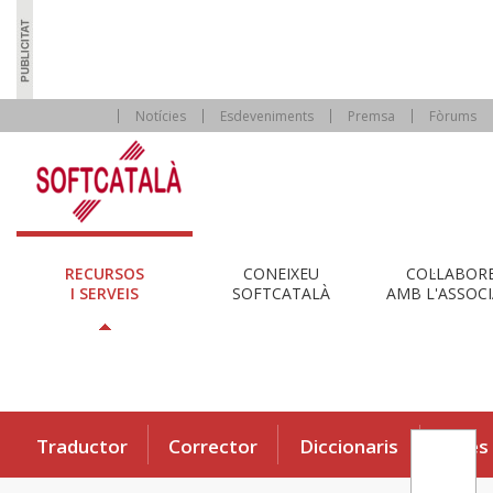
Notícies
Esdeveniments
Premsa
Fòrums
RECURSOS
CONEIXEU
COL·LABOR
I SERVEIS
SOFTCATALÀ
AMB L'ASSOCI
Traductor
Corrector
Diccionaris
Eines