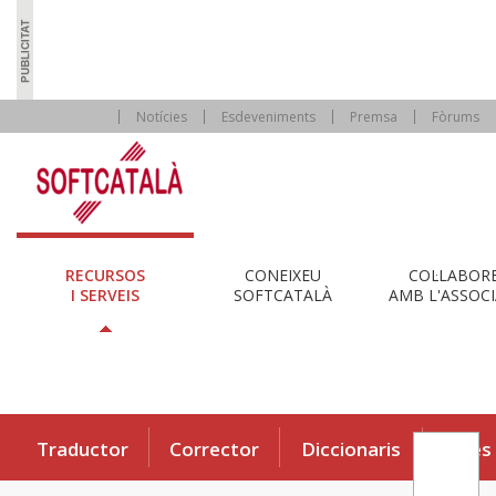
Notícies
Esdeveniments
Premsa
Fòrums
RECURSOS
CONEIXEU
COL·LABOR
I SERVEIS
SOFTCATALÀ
AMB L'ASSOCI
Traductor
Corrector
Diccionaris
Eines