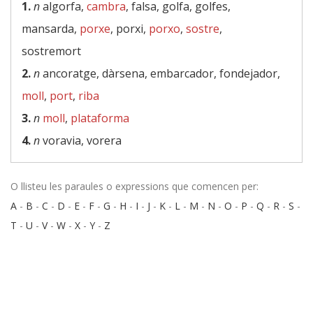
1.
n
algorfa,
cambra
, falsa, golfa, golfes,
mansarda,
porxe
, porxi,
porxo
,
sostre
,
sostremort
2.
n
ancoratge, dàrsena, embarcador, fondejador,
moll
,
port
,
riba
3.
n
moll
,
plataforma
4.
n
voravia, vorera
O llisteu les paraules o expressions que comencen per:
A
-
B
-
C
-
D
-
E
-
F
-
G
-
H
-
I
-
J
-
K
-
L
-
M
-
N
-
O
-
P
-
Q
-
R
-
S
-
T
-
U
-
V
-
W
-
X
-
Y
-
Z