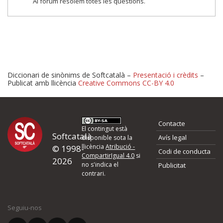
Al fòrum resolem totes les qüestions.
Diccionari de sinònims de Softcatalà –
Presentació i crèdits
–
Publicat amb llicència
Creative Commons CC-BY 4.0
Proposeu-nos millores o 
Contacte
d'errors
El contingut està
Softcatalà
Avís legal
disponible sota la
llicència
Atribució -
© 1998-
Codi de conducta
Si heu trobat un error o voleu proposar alguna millora, ompliu els ca
CompartirIgual 4.0
si
2026
quina és la millora que proposeu o l'error del qual voleu informar-no
no s'indica el
Publicitat
contrari.
El vostre nom *
Seguiu-nos