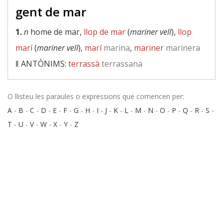
gent de mar
1.
n
home de mar,
llop de mar
(
mariner vell
),
llop
marí
(
mariner vell
),
marí
marina
,
mariner
marinera
‖
ANTÒNIMS:
terrassà
terrassana
O llisteu les paraules o expressions que comencen per:
A
-
B
-
C
-
D
-
E
-
F
-
G
-
H
-
I
-
J
-
K
-
L
-
M
-
N
-
O
-
P
-
Q
-
R
-
S
-
T
-
U
-
V
-
W
-
X
-
Y
-
Z