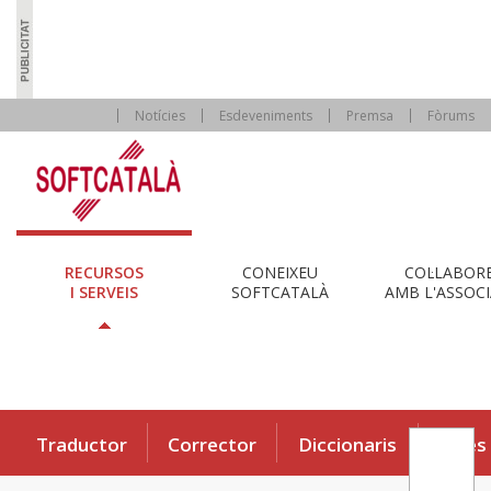
Notícies
Esdeveniments
Premsa
Fòrums
RECURSOS
CONEIXEU
COL·LABOR
I SERVEIS
SOFTCATALÀ
AMB L'ASSOCI
Traductor
Corrector
Diccionaris
Eines