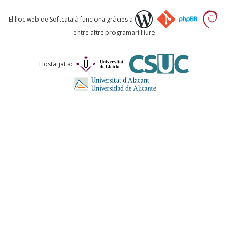
Què proposeu?
El lloc web de Softcatalà funciona gràcies a
entre altre programari lliure.
Comentari *
Hostatjat a:
ENVIA