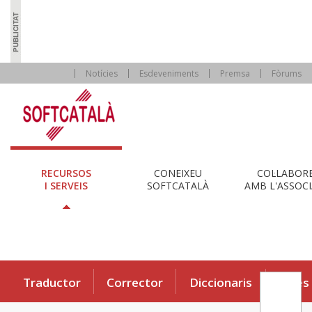
Notícies
Esdeveniments
Premsa
Fòrums
RECURSOS
CONEIXEU
COL·LABOR
I SERVEIS
SOFTCATALÀ
AMB L'ASSOCI
Traductor
Corrector
Diccionaris
Eines