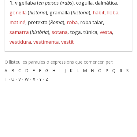
1.
n
gel·laba (
en països àrabs
), cogulla, dalmàtica,
gonella
(
història
), gramalla (
història
),
hàbit
,
lloba
,
matiné
, pretexta (
Roma
),
roba
, roba talar,
samarra
(
història
),
sotana
, toga, túnica,
vesta
,
vestidura
,
vestimenta
,
vestit
O llisteu les paraules o expressions que comencen per:
A
-
B
-
C
-
D
-
E
-
F
-
G
-
H
-
I
-
J
-
K
-
L
-
M
-
N
-
O
-
P
-
Q
-
R
-
S
-
T
-
U
-
V
-
W
-
X
-
Y
-
Z