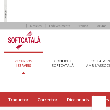
Notícies
Esdeveniments
Premsa
Fòrums
RECURSOS
CONEIXEU
COL·LABOR
I SERVEIS
SOFTCATALÀ
AMB L'ASSOCI
Traductor
Corrector
Diccionaris
Eines