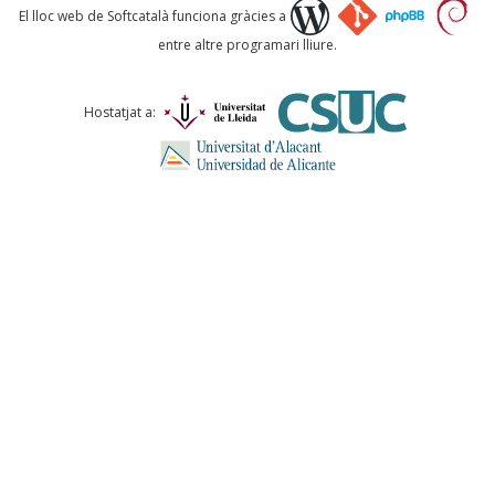
Què proposeu?
El lloc web de Softcatalà funciona gràcies a
entre altre programari lliure.
Comentari *
Hostatjat a:
ENVIA