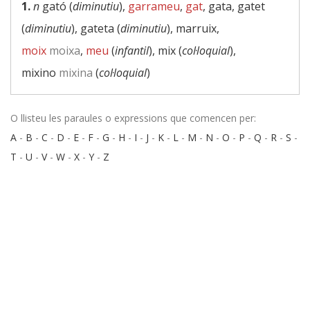
1.
n
gató (
diminutiu
),
garrameu
,
gat
, gata, gatet
(
diminutiu
), gateta (
diminutiu
), marruix,
moix
moixa
,
meu
(
infantil
), mix (
col·loquial
),
mixino
mixina
(
col·loquial
)
O llisteu les paraules o expressions que comencen per:
A
-
B
-
C
-
D
-
E
-
F
-
G
-
H
-
I
-
J
-
K
-
L
-
M
-
N
-
O
-
P
-
Q
-
R
-
S
-
T
-
U
-
V
-
W
-
X
-
Y
-
Z