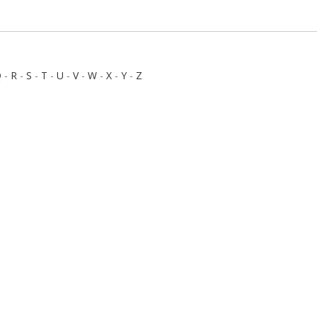
Q
-
R
-
S
-
T
-
U
-
V
-
W
-
X
-
Y
-
Z