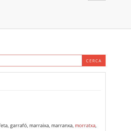
CERCA
feta, garrafó, marraixa, marranxa,
morratxa
,