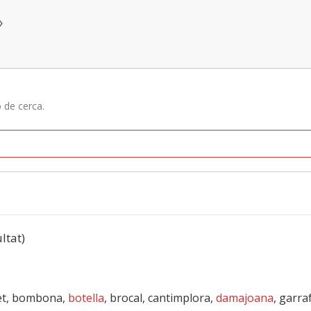
»
ó de cerca.
ultat)
let, bombona,
botella
, brocal, cantimplora,
damajoana
, garra