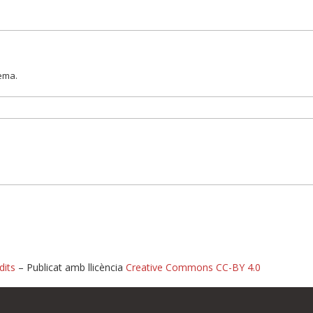
lema.
dits
– Publicat amb llicència
Creative Commons CC-BY 4.0