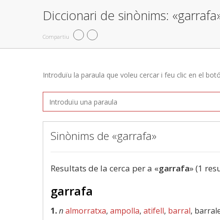
Diccionari de sinònims: «garrafa
Compartiu
Introduïu la paraula que voleu cercar i feu clic en el bot
Sinònims de «garrafa»
Resultats de la cerca per a «
garrafa
» (1 res
garrafa
1.
n
almorratxa
,
ampolla
,
atifell
,
barral
, barra