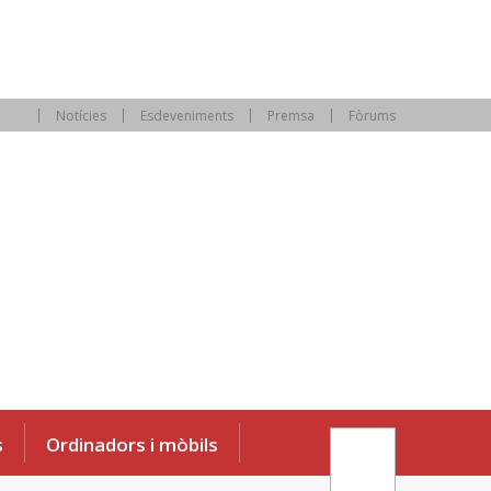
Notícies
Esdeveniments
Premsa
Fòrums
s
Ordinadors i mòbils