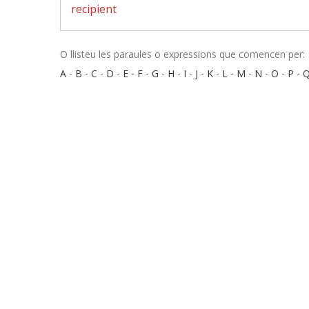
recipient
O llisteu les paraules o expressions que comencen per:
A
-
B
-
C
-
D
-
E
-
F
-
G
-
H
-
I
-
J
-
K
-
L
-
M
-
N
-
O
-
P
-