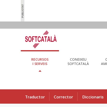
RECURSOS
CONEIXEU
I SERVEIS
SOFTCATALÀ
AMB
Traductor
Corrector
Diccionaris