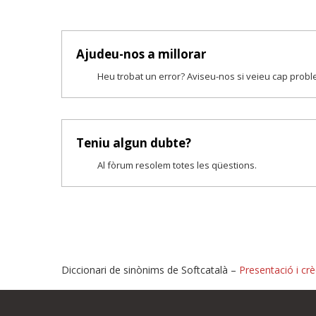
Ajudeu-nos a millorar
Heu trobat un error? Aviseu-nos si veieu cap prob
Teniu algun dubte?
Al fòrum resolem totes les qüestions.
Diccionari de sinònims de Softcatalà –
Presentació i crè