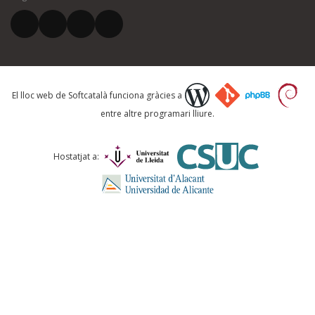
El vostre correu electrònic *
Què proposeu?
El lloc web de Softcatalà funciona gràcies a
entre altre programari lliure.
Comentari *
Hostatjat a:
ENVIA