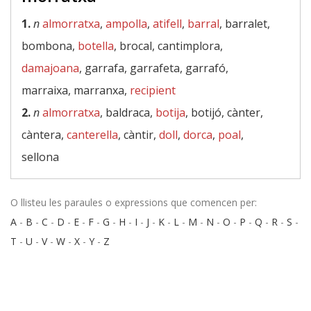
1.
n
almorratxa
,
ampolla
,
atifell
,
barral
, barralet,
bombona,
botella
, brocal, cantimplora,
damajoana
, garrafa, garrafeta, garrafó,
marraixa, marranxa,
recipient
2.
n
almorratxa
, baldraca,
botija
, botijó, cànter,
càntera,
canterella
, càntir,
doll
,
dorca
,
poal
,
sellona
O llisteu les paraules o expressions que comencen per:
A
-
B
-
C
-
D
-
E
-
F
-
G
-
H
-
I
-
J
-
K
-
L
-
M
-
N
-
O
-
P
-
Q
-
R
-
S
-
T
-
U
-
V
-
W
-
X
-
Y
-
Z