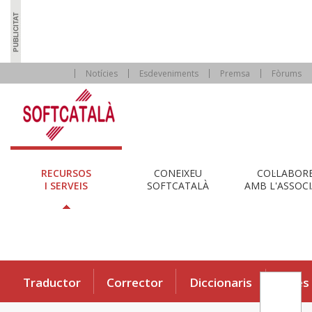
Notícies
Esdeveniments
Premsa
Fòrums
RECURSOS
CONEIXEU
COL·LABOR
I SERVEIS
SOFTCATALÀ
AMB L'ASSOCI
Traductor
Corrector
Diccionaris
Eines