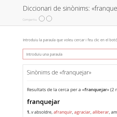
Diccionari de sinònims: «franque
Compartiu
Introduïu la paraula que voleu cercar i feu clic en el bot
Sinònims de «franquejar»
Resultats de la cerca per a «
franquejar
» (2 
franquejar
1.
v
absoldre,
afranquir
,
agraciar
,
alliberar
, a