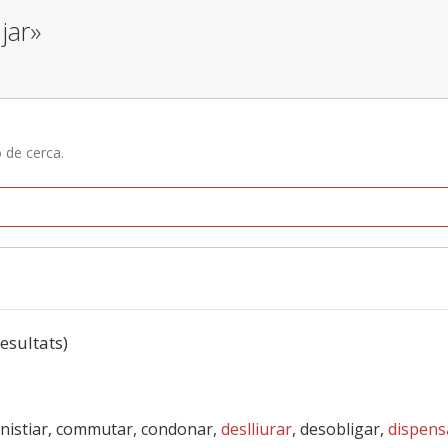
jar»
ó de cerca.
resultats)
mnistiar, commutar, condonar,
deslliurar
, desobligar,
dispens