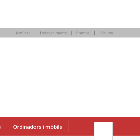
Notícies
Esdeveniments
Premsa
Fòrums
s
Ordinadors i mòbils