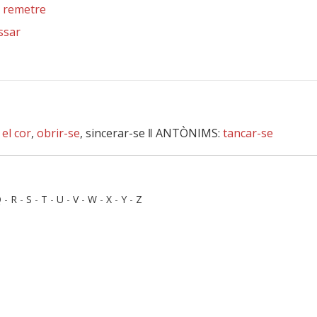
,
remetre
ssar
 el cor
,
obrir-se
, sincerar-se ‖
ANTÒNIMS:
tancar-se
Q
-
R
-
S
-
T
-
U
-
V
-
W
-
X
-
Y
-
Z