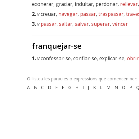
exonerar, graciar, indultar, perdonar,
rellevar
2.
v
creuar,
navegar
,
passar
,
traspassar
,
trave
3.
v
passar
,
saltar
,
salvar
,
superar
,
vèncer
franquejar-se
1.
v
confessar-se, confiar-se, explicar-se,
obrir
O llisteu les paraules o expressions que comencen per:
A
-
B
-
C
-
D
-
E
-
F
-
G
-
H
-
I
-
J
-
K
-
L
-
M
-
N
-
O
-
P
-