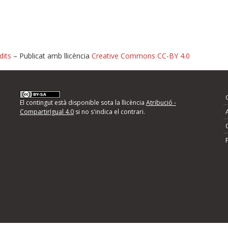
dits
– Publicat amb llicència
Creative Commons CC-BY 4.0
nformeu d'errors
El contingut està disponible sota la llicència
Atribució -
CompartirIgual 4.0
si no s'indica el contrari.
mps següents i descriviu quina és la millora que