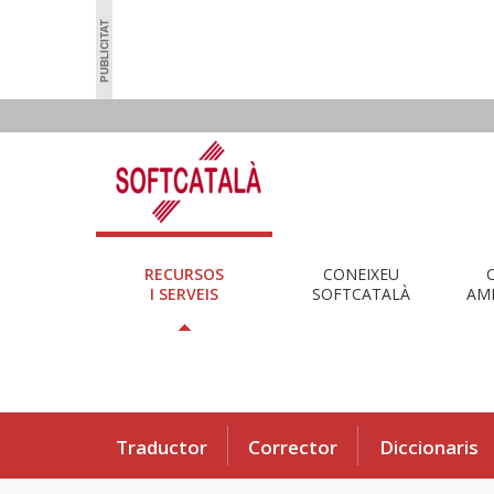
RECURSOS
CONEIXEU
I SERVEIS
SOFTCATALÀ
AMB
Traductor
Corrector
Diccionaris