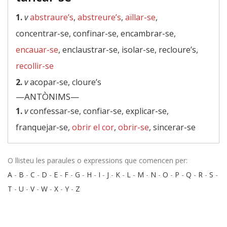
1.
v
abstraure’s
,
abstreure’s
,
aïllar-se
,
concentrar-se, confinar-se, encambrar-se,
encauar-se
, enclaustrar-se, isolar-se, recloure’s,
recollir-se
2.
v
acopar-se, cloure’s
—ANTÒNIMS—
1.
v
confessar-se, confiar-se, explicar-se,
franquejar-se,
obrir el cor
,
obrir-se
, sincerar-se
O llisteu les paraules o expressions que comencen per:
A
-
B
-
C
-
D
-
E
-
F
-
G
-
H
-
I
-
J
-
K
-
L
-
M
-
N
-
O
-
P
-
Q
-
R
-
S
-
T
-
U
-
V
-
W
-
X
-
Y
-
Z