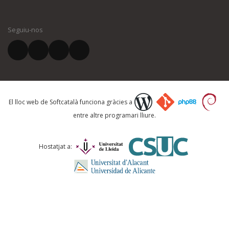
El vostre nom *
Seguiu-nos
El vostre correu electrònic *
Què proposeu?
El lloc web de Softcatalà funciona gràcies a
entre altre programari lliure.
Comentari *
Hostatjat a: