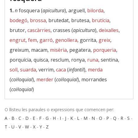
1.
n
fosquera (
apicultura
), arguell,
bilorda
,
bodegó
,
brossa
, brutedat, brutesa,
brutícia
,
brutor,
cascàrries
, crasses (
apicultura
),
deixalles
,
engrut
,
fem
,
garró
,
genollera
, gorrita,
greix
,
greixum, macam,
misèria
, pegatera,
porqueria
,
porquícia, quisca, resclum, ronya,
runa
, sentina,
soll
,
suarda
, verrim,
caca
(
infantil
),
merda
(
col·loquial
),
merder
(
col·loquial
), morrandes
(
col·loquial
)
O llisteu les paraules o expressions que comencen per:
A
-
B
-
C
-
D
-
E
-
F
-
G
-
H
-
I
-
J
-
K
-
L
-
M
-
N
-
O
-
P
-
Q
-
R
-
S
-
T
-
U
-
V
-
W
-
X
-
Y
-
Z