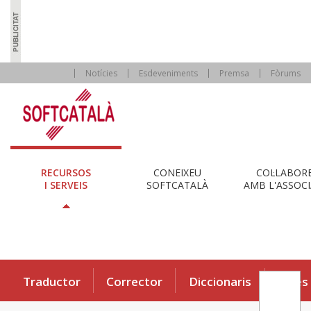
Notícies
Esdeveniments
Premsa
Fòrums
RECURSOS
CONEIXEU
COL·LABOR
I SERVEIS
SOFTCATALÀ
AMB L'ASSOCI
Traductor
Corrector
Diccionaris
Eines