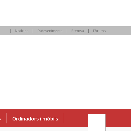
Notícies
Esdeveniments
Premsa
Fòrums
s
Ordinadors i mòbils