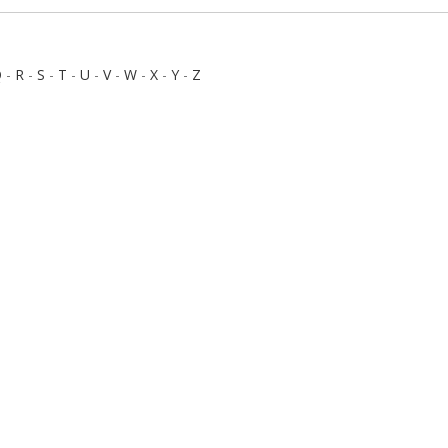
Q
-
R
-
S
-
T
-
U
-
V
-
W
-
X
-
Y
-
Z