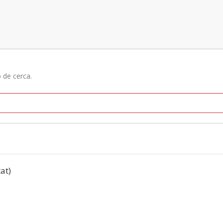
ó de cerca.
tat)