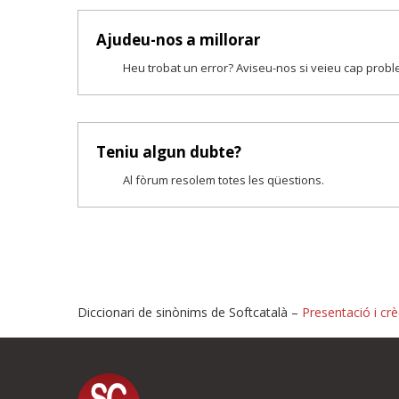
Ajudeu-nos a millorar
Heu trobat un error? Aviseu-nos si veieu cap prob
Teniu algun dubte?
Al fòrum resolem totes les qüestions.
Diccionari de sinònims de Softcatalà –
Presentació i crè
Proposeu-nos millores o i