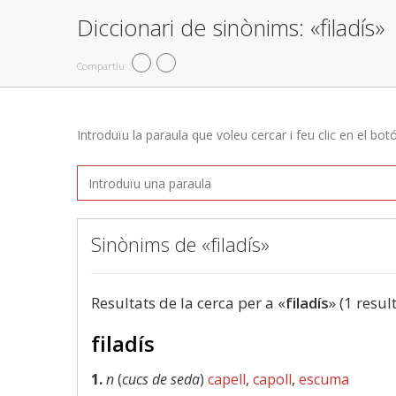
Diccionari de sinònims: «filadís»
Compartiu
Introduïu la paraula que voleu cercar i feu clic en el bot
Sinònims de «filadís»
Resultats de la cerca per a «
filadís
» (1 resul
filadís
1.
n
(
cucs de seda
)
capell
,
capoll
,
escuma