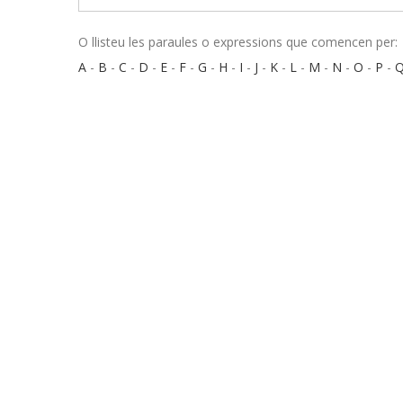
O llisteu les paraules o expressions que comencen per:
A
-
B
-
C
-
D
-
E
-
F
-
G
-
H
-
I
-
J
-
K
-
L
-
M
-
N
-
O
-
P
-