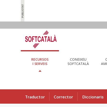
RECURSOS
CONEIXEU
I SERVEIS
SOFTCATALÀ
AMB
Traductor
Corrector
Diccionaris