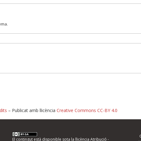
lema.
dits
– Publicat amb llicència
Creative Commons CC-BY 4.0
nformeu d'errors
El contingut està disponible sota la llicència
Atribució -