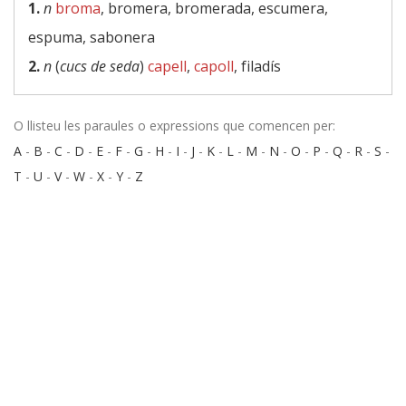
1.
n
broma
, bromera, bromerada, escumera,
espuma, sabonera
2.
n
(
cucs de seda
)
capell
,
capoll
, filadís
O llisteu les paraules o expressions que comencen per:
A
-
B
-
C
-
D
-
E
-
F
-
G
-
H
-
I
-
J
-
K
-
L
-
M
-
N
-
O
-
P
-
Q
-
R
-
S
-
T
-
U
-
V
-
W
-
X
-
Y
-
Z