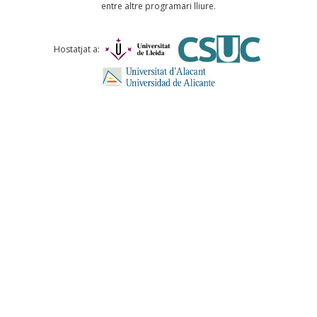
entre altre programari lliure.
Comentari *
Hostatjat a:
ENVIA