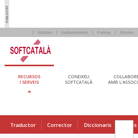
Notícies
Esdeveniments
Premsa
Fòrums
RECURSOS
CONEIXEU
COL·LABOR
I SERVEIS
SOFTCATALÀ
AMB L'ASSOCI
Traductor
Corrector
Diccionaris
Eines