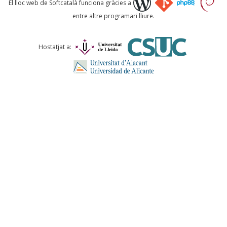
El lloc web de Softcatalà funciona gràcies a
entre altre programari lliure.
Comentari *
Hostatjat a:
ENVIA