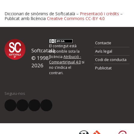
Diccionari de sinònims de Softcatalà –
Presentació i crèdits
–
Publicat amb llicència
Creative Commons CC-BY 4.0
Proposeu-nos millores o 
Contacte
d'errors
El contingut està
Softcatalà
Avís legal
disponible sota la
llicència
Atribució -
© 1998-
Codi de conducta
Si heu trobat un error o voleu proposar alguna millora, ompliu els ca
CompartirIgual 4.0
si
2026
quina és la millora que proposeu o l'error del qual voleu informar-no
no s'indica el
Publicitat
contrari.
El vostre nom *
Seguiu-nos
El vostre correu electrònic *
Què proposeu?