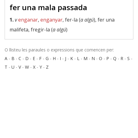
fer una mala passada
1.
v
enganar
,
enganyar
, fer-la (
a algú
), fer una
malifeta, fregir-la (
a algú
)
O llisteu les paraules o expressions que comencen per:
A
-
B
-
C
-
D
-
E
-
F
-
G
-
H
-
I
-
J
-
K
-
L
-
M
-
N
-
O
-
P
-
Q
-
R
-
S
-
T
-
U
-
V
-
W
-
X
-
Y
-
Z