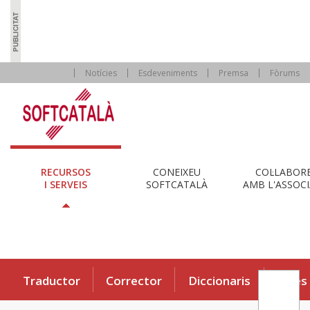
Notícies
Esdeveniments
Premsa
Fòrums
RECURSOS
CONEIXEU
COL·LABOR
I SERVEIS
SOFTCATALÀ
AMB L'ASSOCI
Traductor
Corrector
Diccionaris
Eines