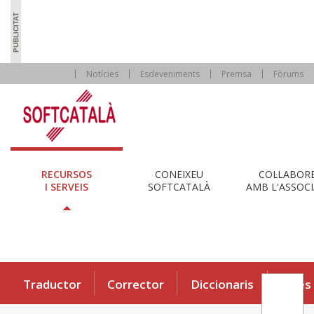
Notícies
Esdeveniments
Premsa
Fòrums
RECURSOS
CONEIXEU
COL·LABOR
I SERVEIS
SOFTCATALÀ
AMB L'ASSOCI
Traductor
Corrector
Diccionaris
Eines