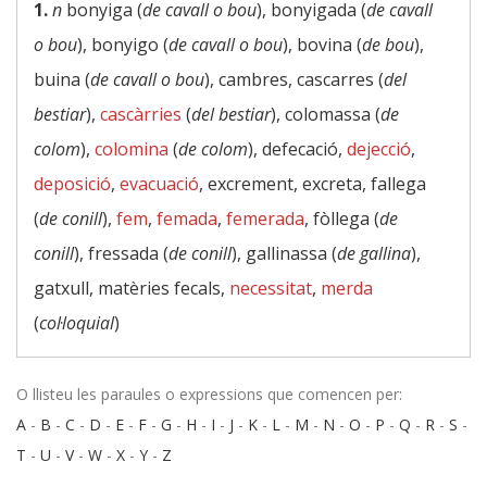
1.
n
bonyiga (
de cavall o bou
), bonyigada (
de cavall
o bou
), bonyigo (
de cavall o bou
), bovina (
de bou
),
buina (
de cavall o bou
), cambres, cascarres (
del
bestiar
),
cascàrries
(
del bestiar
), colomassa (
de
colom
),
colomina
(
de colom
), defecació,
dejecció
,
deposició
,
evacuació
, excrement, excreta, fallega
(
de conill
),
fem
,
femada
,
femerada
, fòllega (
de
conill
), fressada (
de conill
), gallinassa (
de gallina
),
gatxull, matèries fecals,
necessitat
,
merda
(
col·loquial
)
O llisteu les paraules o expressions que comencen per:
A
-
B
-
C
-
D
-
E
-
F
-
G
-
H
-
I
-
J
-
K
-
L
-
M
-
N
-
O
-
P
-
Q
-
R
-
S
-
T
-
U
-
V
-
W
-
X
-
Y
-
Z