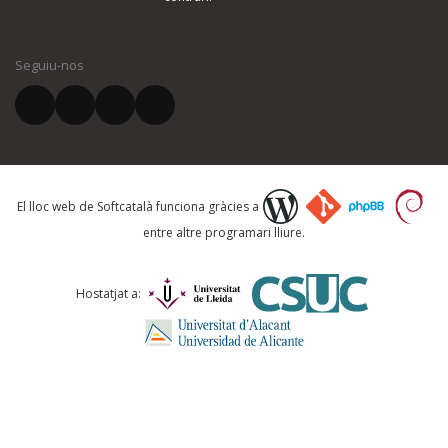
El vostre nom *
Seguiu-nos
El vostre correu electrònic *
Què proposeu?
El lloc web de Softcatalà funciona gràcies a
entre altre programari lliure.
Comentari *
Hostatjat a: