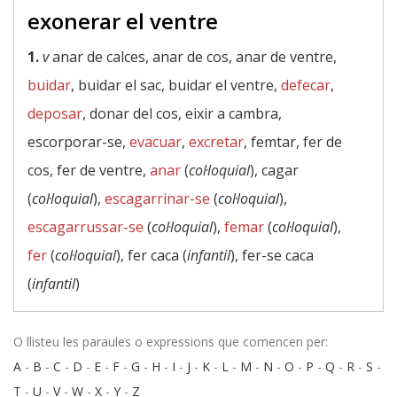
exonerar el ventre
1.
v
anar de calces, anar de cos, anar de ventre,
buidar
, buidar el sac, buidar el ventre,
defecar
,
deposar
, donar del cos, eixir a cambra,
escorporar-se,
evacuar
,
excretar
, femtar, fer de
cos, fer de ventre,
anar
(
col·loquial
), cagar
(
col·loquial
),
escagarrinar-se
(
col·loquial
),
escagarrussar-se
(
col·loquial
),
femar
(
col·loquial
),
fer
(
col·loquial
), fer caca (
infantil
), fer-se caca
(
infantil
)
O llisteu les paraules o expressions que comencen per:
A
-
B
-
C
-
D
-
E
-
F
-
G
-
H
-
I
-
J
-
K
-
L
-
M
-
N
-
O
-
P
-
Q
-
R
-
S
-
T
-
U
-
V
-
W
-
X
-
Y
-
Z