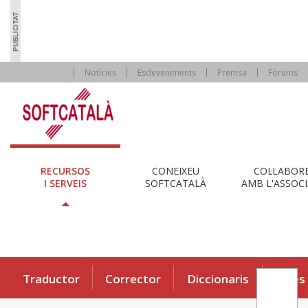
Notícies
Esdeveniments
Premsa
Fòrums
RECURSOS
CONEIXEU
COL·LABOR
I SERVEIS
SOFTCATALÀ
AMB L'ASSOCI
Traductor
Corrector
Diccionaris
Eines