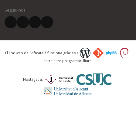
Seguiu-nos
El vostre correu electrònic *
Què proposeu?
El lloc web de Softcatalà funciona gràcies a
entre altre programari lliure.
Comentari *
Hostatjat a: