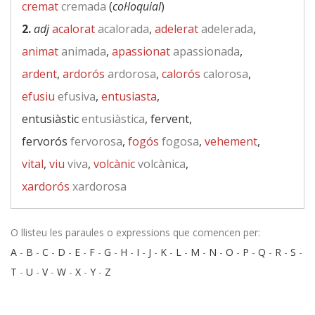
cremat
cremada
(
col·loquial
)
2.
adj
acalorat
acalorada
,
adelerat
adelerada
,
animat
animada
,
apassionat
apassionada
,
ardent
,
ardorós
ardorosa
,
calorós
calorosa
,
efusiu
efusiva
,
entusiasta
,
entusiàstic
entusiàstica
, fervent,
fervorós
fervorosa
,
fogós
fogosa
,
vehement
,
vital
,
viu
viva
,
volcànic
volcànica
,
xardorós
xardorosa
O llisteu les paraules o expressions que comencen per:
A
-
B
-
C
-
D
-
E
-
F
-
G
-
H
-
I
-
J
-
K
-
L
-
M
-
N
-
O
-
P
-
Q
-
R
-
S
-
T
-
U
-
V
-
W
-
X
-
Y
-
Z