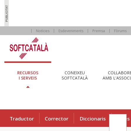
Notícies
Esdeveniments
Premsa
Fòrums
RECURSOS
CONEIXEU
COL·LABOR
I SERVEIS
SOFTCATALÀ
AMB L'ASSOCI
Traductor
Corrector
Diccionaris
Eines