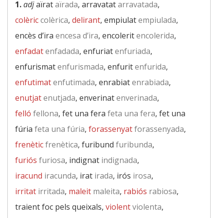
1.
adj
aïrat
aïrada
, arravatat
arravatada
,
colèric
colèrica
,
delirant
, empiulat
empiulada
,
encès d’ira
encesa d’ira
, encolerit
encolerida
,
enfadat
enfadada
, enfuriat
enfuriada
,
enfurismat
enfurismada
, enfurit
enfurida
,
enfutimat
enfutimada
, enrabiat
enrabiada
,
enutjat
enutjada
, enverinat
enverinada
,
felló
fellona
, fet una fera
feta una fera
, fet una
fúria
feta una fúria
,
forassenyat
forassenyada
,
frenètic
frenètica
, furibund
furibunda
,
furiós
furiosa
, indignat
indignada
,
iracund
iracunda
, irat
irada
, irós
irosa
,
irritat
irritada
,
maleit
maleita
,
rabiós
rabiosa
,
traient foc pels queixals,
violent
violenta
,