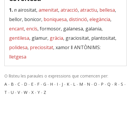
1.
n
airositat,
amenitat
,
atracció
,
atractiu
,
bellesa
,
bellor, bonicor,
boniquesa
,
distinció
,
elegància
,
encant
,
encís
, formosor, galanesa, galania,
gentilesa
, glamur,
gràcia
, graciositat, plantositat,
polidesa
,
preciositat
, xamor ‖
ANTÒNIMS:
lletgesa
O llisteu les paraules o expressions que comencen per:
A
-
B
-
C
-
D
-
E
-
F
-
G
-
H
-
I
-
J
-
K
-
L
-
M
-
N
-
O
-
P
-
Q
-
R
-
S
-
T
-
U
-
V
-
W
-
X
-
Y
-
Z