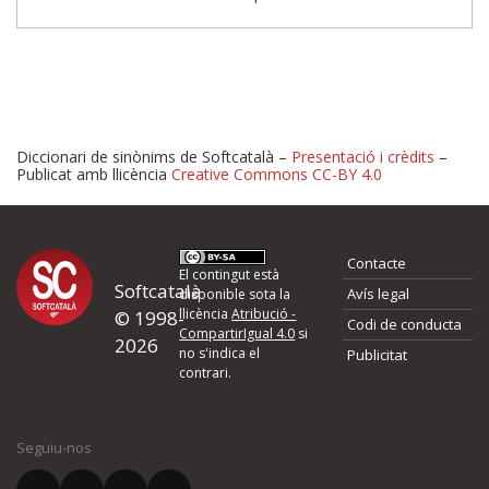
Diccionari de sinònims de Softcatalà –
Presentació i crèdits
–
Publicat amb llicència
Creative Commons CC-BY 4.0
Proposeu-nos millores o 
Contacte
d'errors
El contingut està
Softcatalà
Avís legal
disponible sota la
llicència
Atribució -
© 1998-
Codi de conducta
Si heu trobat un error o voleu proposar alguna millora, ompliu els ca
CompartirIgual 4.0
si
2026
quina és la millora que proposeu o l'error del qual voleu informar-no
no s'indica el
Publicitat
contrari.
El vostre nom *
Seguiu-nos