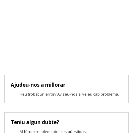
Ajudeu-nos a millorar
Heu trobat un error? Aviseu-nos si veieu cap problema.
Teniu algun dubte?
Al fòrum resolem totes les qüestions.