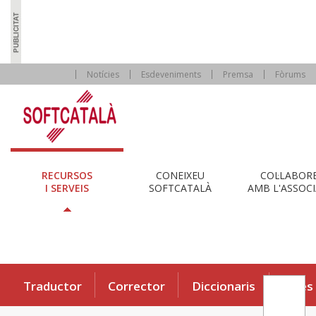
Notícies
Esdeveniments
Premsa
Fòrums
RECURSOS
CONEIXEU
COL·LABOR
I SERVEIS
SOFTCATALÀ
AMB L'ASSOCI
Traductor
Corrector
Diccionaris
Eines